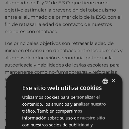
alumnado de 1º y 2º de E.S.O. que tiene como
objetivo estimular la prevención del tabaquismo
entre el alumnado de primer ciclo de la ESO, con el
fin de retrasar la edad de contacto de nuestros
menores con el tabaco.
Los principales objetivos son retrasar la edad de
inicio en el consumo de tabaco entre los alumnos y
alumnas de educación secundaria; potenciar la
autoeficacia y habilidades de los/las escolares para
mantenerse como no-fumadores/as y reforzar las
×
acciones preventivas sobre el tabaquismo,
Ese sitio web utiliza cookies
realizadas previamente en el aula.
Utilizamos cookies para personalizar el
BASQUE
Este programa, de carácter europeo, refuerza
el
contenido, los anuncios y analizar nuestro
carácter
voluntario
de la decisión, el
compromiso
SPANISH
tráfico. También compartimos
de todo el grupo de jóvenes, la
confianza
en uno/a
información sobre su uso de nuestro sitio
mismo/a y en los/as demás así como la
con nuestros socios de publicidad y
recompensa
-premio como estímulo.