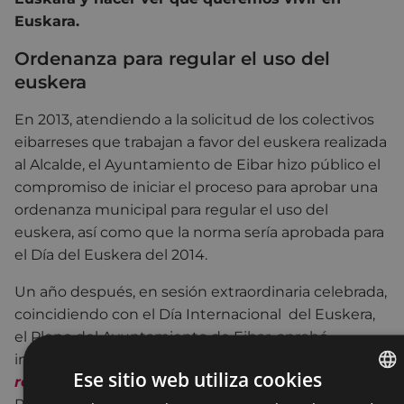
Euskara
.
Ordenanza para regular el uso del
euskera
En 2013, atendiendo a la solicitud de los colectivos
eibarreses que trabajan a favor del euskera realizada
al Alcalde, el Ayuntamiento de Eibar hizo público el
compromiso de iniciar el proceso para aprobar una
ordenanza municipal para regular el uso del
euskera, así como que la norma sería aprobada para
el Día del Euskera del 2014.
Un año después, en sesión extraordinaria celebrada,
coincidiendo con el Día Internacional del Euskera,
el Pleno del Ayuntamiento de Eibar, aprobó
inicialmente la
Ordenanza municipal para la
Ese sitio web utiliza cookies
regulación del uso del euskera en Eibar
.