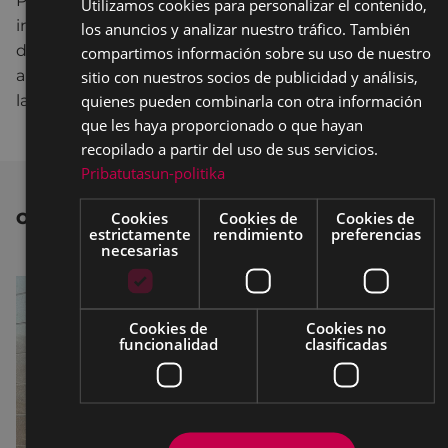
Posteriormente, se abrió un periodo de 30 días para
Utilizamos cookies para personalizar el contenido,
BASQU
información pública a los efectos de presentación
los anuncios y analizar nuestro tráfico. También
SPANIS
de reclamaciones y sugerencias procedentes, en
compartimos información sobre su uso de nuestro
aplicación del artículo 49 de la Ley Reguladora de
sitio con nuestros socios de publicidad y análisis,
quienes pueden combinarla con otra información
las Bases de Régimen Local.
que les haya proporcionado o que hayan
recopilado a partir del uso de sus servicios.
Pribatutasun-politika
Cookies
Cookies de
Cookies de
OTRAS NOTICIAS
estrictamente
rendimiento
preferencias
necesarias
Cookies de
Cookies no
funcionalidad
clasificadas