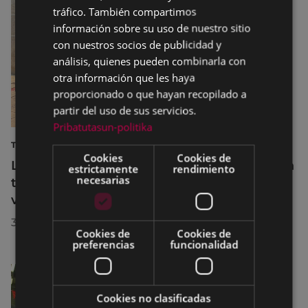
SPANISH
tráfico. También compartimos
información sobre su uso de nuestro sitio
con nuestros socios de publicidad y
análisis, quienes pueden combinarla con
otra información que les haya
proporcionado o que hayan recopilado a
partir del uso de sus servicios.
Pribatutasun-politika
TURISMO
Cookies
Cookies de
La diputada Azahara Domínguez destaca la
estrictamente
rendimiento
necesarias
transformación turística de Eibar en su
visita a la localidad
30/07/2026
Cookies de
Cookies de
preferencias
funcionalidad
Cookies no clasificadas