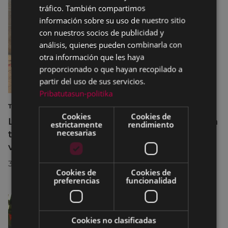
tráfico. También compartimos
información sobre su uso de nuestro sitio
con nuestros socios de publicidad y
análisis, quienes pueden combinarla con
otra información que les haya
proporcionado o que hayan recopilado a
partir del uso de sus servicios.
Pribatutasun-politika
TURISMO
Cookies
Cookies de
La diputada Azahara Domínguez destaca la
estrictamente
rendimiento
necesarias
transformación turística de Eibar en su
visita a la localidad
30/07/2026
Cookies de
Cookies de
preferencias
funcionalidad
Cookies no clasificadas