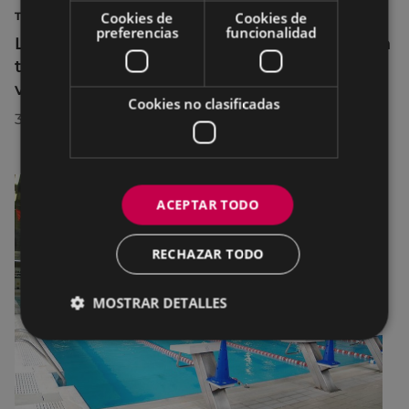
Cookies de
Cookies de
TURISMO
preferencias
funcionalidad
La diputada Azahara Domínguez destaca la
transformación turística de Eibar en su
visita a la localidad
Cookies no clasificadas
30/07/2026
ACEPTAR TODO
RECHAZAR TODO
MOSTRAR DETALLES