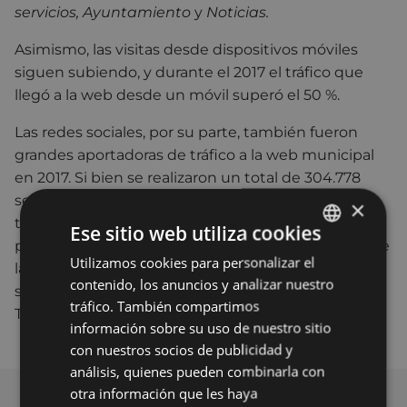
servicios, Ayuntamiento
y
Noticias.
Asimismo, las visitas desde dispositivos móviles
siguen subiendo, y durante el 2017 el tráfico que
llegó a la web desde un móvil superó el 50 %.
Las redes sociales, por su parte, también fueron
grandes aportadoras de tráfico a la web municipal
en 2017. Si bien se realizaron un total de 304.778
sesiones a la web, de todas ellas, 22.437 lo fueron a
×
través de referencias sociales. Sin ir más lejos, la
Ese sitio web utiliza cookies
página de Facebook del Ayuntamiento de Eibar fue
Utilizamos cookies para personalizar el
BASQUE
la principal aportadora con un total de 19.374
contenido, los anuncios y analizar nuestro
sesiones realizadas, seguida de la cuenta oficial de
SPANISH
tráfico. También compartimos
Twitter con 2.838 visitas.
información sobre su uso de nuestro sitio
con nuestros socios de publicidad y
análisis, quienes pueden combinarla con
otra información que les haya