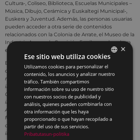
Cultura-, Coliseo, Biblioteca, Escuelas Municipales –
Música, Dibujo, Cerámica y Euskaltegi Municipal-,
Euskera y Juventud. Además, las personas usuarias
pueden acceder a otra serie de contenidos
relacionados con la Colonia de Arrate, el Museo de la
Industria Armera, la Comisión Egoibarra, el euskera
×
eibarrés, e incluso las fiestas del municipio.
Ese sitio web utiliza cookies
En palabras de la concejala Ana Telleria, “
el objetivo
Utilizamos cookies para personalizar el
BASQUE
de este rediseño de la portada de la web
contenido, los anuncios y analizar nuestro
SPANISH
municipal sigue siendo el mismo que cuando, a
tráfico. También compartimos
inicios de este Mandato, se creó la Delegación de
información sobre su uso de nuestro sitio
Gobierno Abierto: acercar a la ciudadanía su
con nuestros socios de publicidad y
institución más próxima, el Ayuntamiento, su
análisis, quienes pueden combinarla con
Ayuntamiento, y estamos convencidos de que
otra información que les haya
facilitando a eibarreses y eibarresas y demás
proporcionado o que hayan recopilado a
ciudadanos/as que entren en la web municipal
partir del uso de sus servicios.
información detallada, verdadera y útil sobre la
Pribatutasun-politika