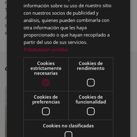
municipales”, ha señalado el Alcalde, Miguel de los
información sobre su uso de nuestro sitio
Toyos, quien, además, ha recordado que "el
con nuestros socios de publicidad y
Ayuntamiento mantiene su compromiso por
análisis, quienes pueden combinarla con
continuar en su línea de trabajo de mejorar los
otra información que les haya
espacios públicos”.
proporcionado o que hayan recopilado a
partir del uso de sus servicios.
Pribatutasun-politika
Cookies
Cookies de
estrictamente
rendimiento
OTRAS NOTICIAS
necesarias
Cookies de
Cookies de
preferencias
funcionalidad
Cookies no clasificadas