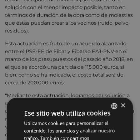
solución con el menor impacto posible, tanto en
términos de duración de la obra como de molestias
que éstas puedan crear a los vecinos (ruido, polvo,
residuos).
Esta actuación es fruto de un acuerdo alcanzado
entre el PSE-EE de Eibar y Eibarko EAJ-PNV en el
marco de los presupuestos del pasado año 2018, en
el que se acordó una partida de 115.000 euros, si
bien, como se ha indicado, el coste total será de
cerca de 200.000 euros.
“Mediante esta actuación, logramos dar solución a
×
un problema que se venía detectando desde hace
un tiempo en la plaza de Miguel de Aguinaga, y que
Ese sitio web utiliza cookies
resuelve, por un lado, la accesibilidad, tanto de
Utilizamos cookies para personalizar el
BASQUE
vehículos como de personas en este punto, y, por
contenido, los anuncios y analizar nuestro
SPANISH
otro, los problemas de humedades de los locales
tráfico. También compartimos