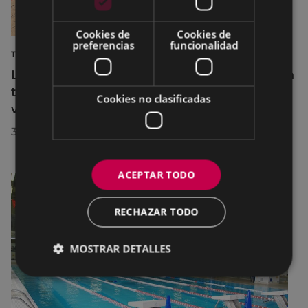
Cookies de
Cookies de
preferencias
funcionalidad
TURISMO
La diputada Azahara Domínguez destaca la
transformación turística de Eibar en su
Cookies no clasificadas
visita a la localidad
30/07/2026
ACEPTAR TODO
RECHAZAR TODO
MOSTRAR DETALLES