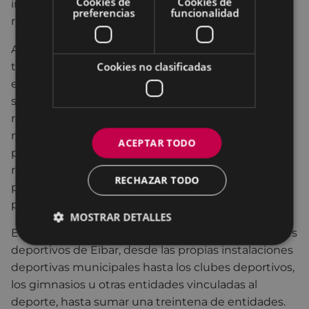
Cookies de
Cookies de
individuales, obteniendo, así, diferentes
preferencias
funcionalidad
recompensas.
Al acceder, las personas usuarias podrán conocer la
Cookies no clasificadas
totalidad de los servicios deportivos que se ofertan
en Eibar. Al mismo tiempo, podrán registrarse con
sus datos personales, el tipo de actividad que
realizan o la que les gustaría practicar, sus
necesidades o su disponibilidad de horarios. La
ACEPTAR TODO
propia aplicación les facilitará información y les
recomendará individualmente qué actividad
RECHAZAR TODO
pueden practicar, cómo y dónde y en qué horarios
pueden hacerlo.
MOSTRAR DETALLES
En la nueva plataforma participan todos los agentes
deportivos de Eibar, desde las propias instalaciones
deportivas municipales hasta los clubes deportivos,
los gimnasios u otras entidades vinculadas al
deporte, hasta sumar una treintena de entidades.