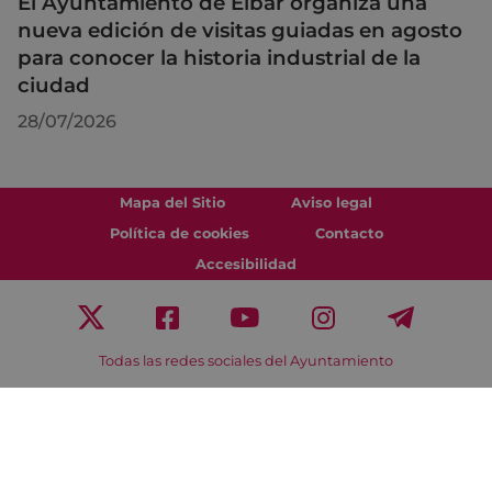
El Ayuntamiento de Eibar organiza una
nueva edición de visitas guiadas en agosto
para conocer la historia industrial de la
ciudad
28/07/2026
Mapa del Sitio
Aviso legal
Política de cookies
Contacto
Accesibilidad
Todas las redes sociales del Ayuntamiento
Eibarko Udala - Untzaga plaza, 1 | 20600 Eibar
Tfnoa.: 943 70 84 00 / 010 | Faxa: 943 70 84 16 |
pegora@eibar.eus
IFZ: P2003100A | DIR3 L01200300