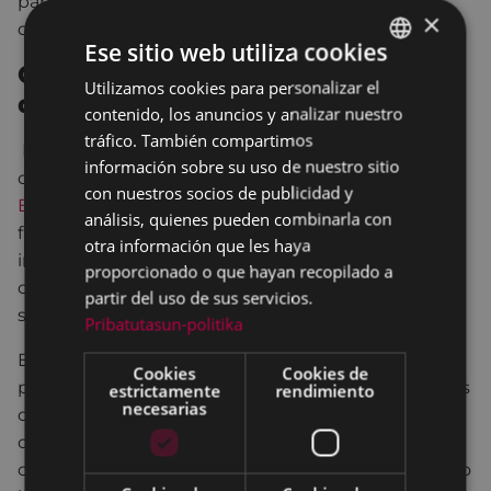
participantes los 6.600 kilómetros totales del
×
desafío.
Ese sitio web utiliza cookies
Cumplimiento del Plan Estratégico
Utilizamos cookies para personalizar el
BASQUE
del Deporte de Eibar 2017-2027
contenido, los anuncios y analizar nuestro
SPANISH
tráfico. También compartimos
Este proyecto permite dar nuevos pasos en la
información sobre su uso de nuestro sitio
consecución de los objetivos recogidos en el
Plan
con nuestros socios de publicidad y
Estratégico del Deporte de Eibar 2017-2027
, ya que
análisis, quienes pueden combinarla con
facilita avanzar en la dotación de servicios más
otra información que les haya
innovadores, más adaptados a las necesidades la
proporcionado o que hayan recopilado a
ciudadanía eibarresa, reforzando el deporte como
partir del uso de sus servicios.
seña de identidad de la ciudad.
Pribatutasun-politika
En concreto, la aplicación recomienda a las
Cookies
Cookies de
personas usuarias diferentes actividades deportivas
estrictamente
rendimiento
necesarias
organizadas en Eibar, permite buscar
compañeros/as para planes deportivos, crear ligas
con amigos/as y participar en retos comunitarios y/o