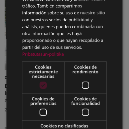
SPANISH
tráfico. También compartimos
información sobre su uso de nuestro sitio
con nuestros socios de publicidad y
análisis, quienes pueden combinarla con
otra información que les haya
proporcionado o que hayan recopilado a
partir del uso de sus servicios.
Pribatutasun-politika
Cookies
Cookies de
estrictamente
rendimiento
necesarias
DEPORTES
Eibar adapta los horarios de sus
instalaciones deportivas durante el mes de
Cookies de
Cookies de
agosto para realizar mejoras
preferencias
funcionalidad
29/07/2026
Cookies no clasificadas