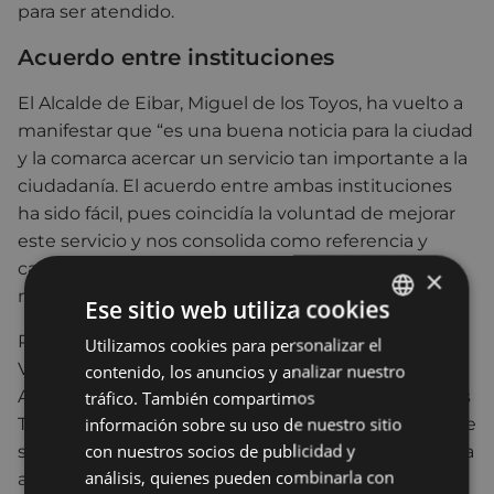
para ser atendido.
Acuerdo entre instituciones
El Alcalde de Eibar, Miguel de los Toyos, ha vuelto a
manifestar que “es una buena noticia para la ciudad
y la comarca acercar un servicio tan importante a la
ciudadanía. El acuerdo entre ambas instituciones
ha sido fácil, pues coincidía la voluntad de mejorar
este servicio y nos consolida como referencia y
cabecera para las gestiones administrativas en
×
nuestro entorno geográfico”.
Ese sitio web utiliza cookies
Por su parte, el Delegado del Gobierno en el País
Utilizamos cookies para personalizar el
BASQUE
Vasco, Javier De Andrés, ha agradecido al
contenido, los anuncios y analizar nuestro
SPANISH
Ayuntamiento de Eibar y a su Alcalde, Miguel de los
tráfico. También compartimos
información sobre su uso de nuestro sitio
Toyos, su “colaboración para mejorar la prestación de
con nuestros socios de publicidad y
servicios a la ciudadanía” y ha asegurado que “con la
análisis, quienes pueden combinarla con
apertura de la nueva oficina de Eibar acercamos el