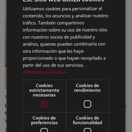
Utilizamos cookies para personalizar el
BASQUE
contenido, los anuncios y analizar nuestro
SPANISH
tráfico. También compartimos
información sobre su uso de nuestro sitio
con nuestros socios de publicidad y
análisis, quienes pueden combinarla con
otra información que les haya
proporcionado o que hayan recopilado a
partir del uso de sus servicios.
Pribatutasun-politika
Cookies
Cookies de
estrictamente
rendimiento
necesarias
TURISMO
La diputada Azahara Domínguez destaca la
transformación turística de Eibar en su
Cookies de
Cookies de
visita a la localidad
preferencias
funcionalidad
30/07/2026