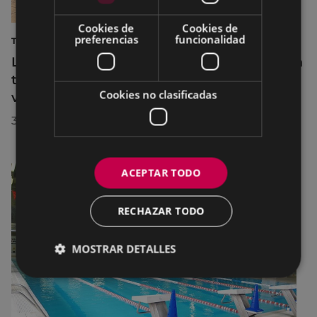
Cookies de
Cookies de
preferencias
funcionalidad
TURISMO
La diputada Azahara Domínguez destaca la
transformación turística de Eibar en su
Cookies no clasificadas
visita a la localidad
30/07/2026
ACEPTAR TODO
RECHAZAR TODO
MOSTRAR DETALLES