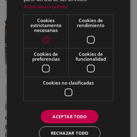
Pribatutasun-politika
Cookies
Cookies de
estrictamente
rendimiento
necesarias
Cookies de
Cookies de
preferencias
funcionalidad
Cookies no clasificadas
ACEPTAR TODO
DEPORTES
Eibar adapta los horarios de sus
RECHAZAR TODO
instalaciones deportivas durante el mes de