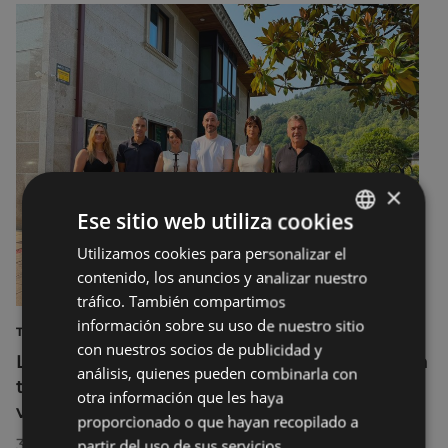
×
Ese sitio web utiliza cookies
Utilizamos cookies para personalizar el
BASQUE
contenido, los anuncios y analizar nuestro
SPANISH
tráfico. También compartimos
información sobre su uso de nuestro sitio
TURISMO
con nuestros socios de publicidad y
La diputada Azahara Domínguez destaca la
análisis, quienes pueden combinarla con
transformación turística de Eibar en su
otra información que les haya
visita a la localidad
proporcionado o que hayan recopilado a
30/07/2026
partir del uso de sus servicios.