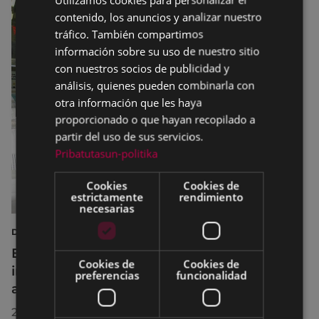
contenido, los anuncios y analizar nuestro
SPANISH
tráfico. También compartimos
información sobre su uso de nuestro sitio
con nuestros socios de publicidad y
análisis, quienes pueden combinarla con
otra información que les haya
proporcionado o que hayan recopilado a
partir del uso de sus servicios.
Pribatutasun-politika
Cookies
Cookies de
estrictamente
rendimiento
necesarias
DEPORTES
Eibar adapta los horarios de sus
Cookies de
Cookies de
instalaciones deportivas durante el mes de
preferencias
funcionalidad
agosto para realizar mejoras
29/07/2026