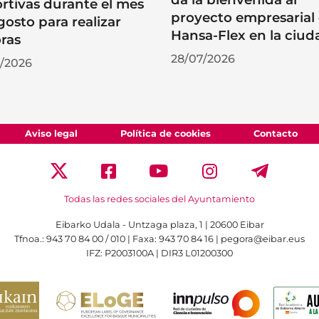
rtivas durante el mes
proyecto empresarial
gosto para realizar
Hansa-Flex en la ciud
ras
28/07/2026
/2026
Aviso legal
Política de cookies
Contacto
Todas las redes sociales del Ayuntamiento
Eibarko Udala - Untzaga plaza, 1 | 20600 Eibar
Tfnoa.: 943 70 84 00 / 010 | Faxa: 943 70 84 16 | pegora@eibar.eus
IFZ: P2003100A | DIR3 L01200300