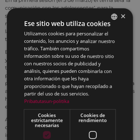
En la primera sesión (el 5 de marzo) el tema será ‘la
comunicación con los adolescentes’, para la
×
segunda (el 15 de marzo) se hablará sobre ‘la
Ese sitio web utiliza cookies
negociación y los acuerdos con los adolescentes’, y
la tercera sesión (el 22) tratará sobre ‘nuevas
Utilizamos cookies para personalizar el
BASQUE
tecnologías, protección en la red o ciberacoso.
contenido, los anuncios y analizar nuestro
SPANISH
tráfico. También compartimos
El Ayuntamiento de Eibar anima a todos los padres
información sobre su uso de nuestro sitio
y madres a que asistan a estas sesiones, que son
con nuestros socios de publicidad y
totalmente gratuitas aunque hay que inscribirse
análisis, quienes pueden combinarla con
previamente, y que tienen como objetivo
otra información que les haya
proporcionarles la información que les capacite para
proporcionado o que hayan recopilado a
afrontar las situaciones que les pueden plantear sus
partir del uso de sus servicios.
hijos e hijas, según la etapa evolutiva en la que se
Pribatutasun-politika
encuentran.
Cookies
Cookies de
Asimismo, recuerda que es necesaria la inscripción
estrictamente
rendimiento
necesarias
de, al menos, 12 padres y/o madres para la
impartición de cada taller.