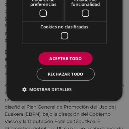
preferencias
funcionalidad
distintas asociaciones para hacer frente a la
desaparición del idioma y recuperar el mismo
(Arrate Kultur Elkartea, Club Deportivo, Ikastola…).
Fue en aquel entonces cuando se sumó a todos
Cookies no clasificadas
aquellos agentes el trabajo y esfuerzo del Servicio
de Euskera del Ayuntamiento.
Desde entonces, se han creado diversas
ACEPTAR TODO
asociaciones, organizaciones y empresas que
trabajan duramente en nuestra ciudad a favor de la
normalización del euskera.
RECHAZAR TODO
A pesar de que el Ayuntamiento de Eibar pusiera en
MOSTRAR DETALLES
marcha numerosas iniciativas años atrás para
potenciar el uso del euskera, fue en 2003 cuando
diseñó el Plan General de Promoción del Uso del
Euskera (EBPN), bajo la dirección del Gobierno
Vasco y la Diputación Foral de Gipuzkoa. El
diagnóstico del citado Plan se llevó a cabo través de