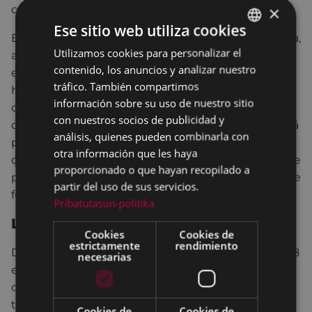
×
correspondientes ajustes.
Ese sitio web utiliza cookies
Es deseo del Ayuntamiento de Eibar que el euskera,
Utilizamos cookies para personalizar el
BASQUE
además de su supervivencia, tenga el suficiente
contenido, los anuncios y analizar nuestro
espacio y respaldo para desarrollarse como lengua
SPANISH
tráfico. También compartimos
habitual y cotidiana de los ciudadanos y
información sobre su uso de nuestro sitio
ciudadanas, para lograr así pasar de la mera
con nuestros socios de publicidad y
conservación a su fortalecimiento. Así algún día será
análisis, quienes pueden combinarla con
posible que en Eibar el euskera se pueda utilizar
otra información que les haya
con total normalidad, ya que toda persona que opte
proporcionado o que hayan recopilado a
por ello tendrá la oportunidad de vivir en euskera de
partir del uso de sus servicios.
forma natural y sin obstáculos que se lo impidan.
Pribatutasun-politika
Labor realizada a favor del euskera
Cookies
Cookies de
estrictamente
rendimiento
Desde que el Ayuntamiento de Eibar creara en 1988
necesarias
el Servicio de Euskera, se ha recorrido un gran
camino. Hasta la fecha, la ciudadanía había
trabajado con ganas, ilusión y valentía a través de
Cookies de
Cookies de