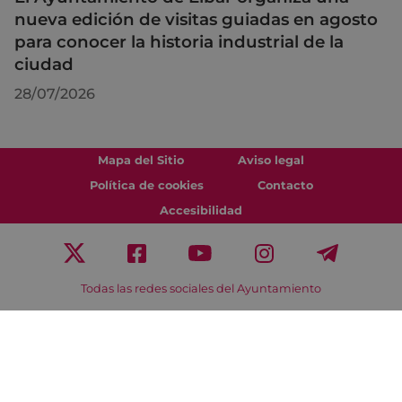
nueva edición de visitas guiadas en agosto
para conocer la historia industrial de la
ciudad
28/07/2026
Mapa del Sitio
Aviso legal
Política de cookies
Contacto
Accesibilidad
Todas las redes sociales del Ayuntamiento
Eibarko Udala - Untzaga plaza, 1 | 20600 Eibar
Tfnoa.: 943 70 84 00 / 010 | Faxa: 943 70 84 16 |
pegora@eibar.eus
IFZ: P2003100A | DIR3 L01200300