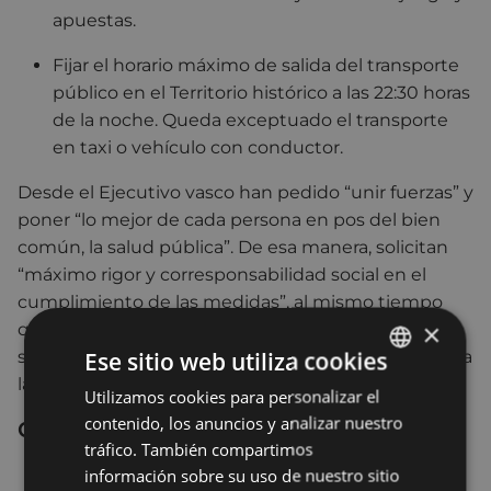
apuestas.
Fijar el horario máximo de salida del transporte
público en el Territorio histórico a las 22:30 horas
de la noche. Queda exceptuado el transporte
en taxi o vehículo con conductor.
Desde el Ejecutivo vasco han pedido “unir fuerzas” y
poner “lo mejor de cada persona en pos del bien
común, la salud pública”. De esa manera, solicitan
“máximo rigor y corresponsabilidad social en el
cumplimiento de las medidas”, al mismo tiempo
×
que piden restringir al máximo la movilidad y vida
Ese sitio web utiliza cookies
social para evitar un nuevo confinamiento y “llegar a
las Navidades en las mejores condiciones posibles”.
Utilizamos cookies para personalizar el
BASQUE
contenido, los anuncios y analizar nuestro
Contenidos relacionados:
SPANISH
tráfico. También compartimos
información sobre su uso de nuestro sitio
DECRETO 38/2020, de 6 de noviembre, del