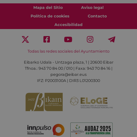
Mapa del Sitio
Aviso legal
Política de cookies
Contacto
Accesibilidad
Todas las redes sociales del Ayuntamiento
Eibarko Udala - Untzaga plaza, 1 | 20600 Eibar
Tfnoa.: 943 70 84 00 / 010 | Faxa: 943 70 84 16 |
pegora@eibar.eus
IFZ: P2003100A | DIR3 L01200300