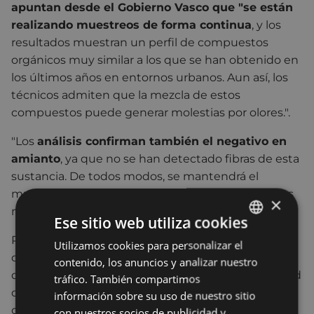
apuntan desde el Gobierno Vasco que "se están
realizando muestreos de forma continua
, y los
resultados muestran un perfil de compuestos
orgánicos muy similar a los que se han obtenido en
los últimos años en entornos urbanos. Aun así, los
técnicos admiten que la mezcla de estos
compuestos puede generar molestias por olores.".
"Los
análisis confirman también el negativo en
amianto
, ya que no se han detectado fibras de esta
sustancia. De todos modos, se mantendrá el
muestreo durante los próximos días, tomando dos
×
muestras al día", aseguran.
Ese sitio web utiliza cookies
Por último, se informa de que el Gobierno Vasco ha
Utilizamos cookies para personalizar el
BASQUE
colocado esta misma mañana en la parte superior
contenido, los anuncios y analizar nuestro
SPANISH
de Txaltxa Zelai una furgoneta que medirá la calidad
tráfico. También compartimos
del aire del entorno para obtener datos más
información sobre su uso de nuestro sitio
certeros, tras el humo originado por el incendio del
con nuestros socios de publicidad y