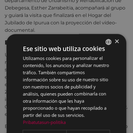
departamento de Urbanismo y Rehabilitación de
Debegesa, Esther Zarrabeitia, acompañará al grupo
y guiará la visita que finalizará en el Hogar del
Jubilado de Ipurua con la proyección del vídeo-
documental.
×
El programa europeo ZenN
Ese sitio web utiliza cookies
Una de las principales características del parque
Utilizamos cookies para personalizar el
BASQUE
residencial construido hace décadas en Euskadi es
contenido, los anuncios y analizar nuestro
SPANISH
su baja eficiencia energética. Para hacer frente a
tráfico. También compartimos
estas situaciones, se viene desarrollando en Europa
información sobre su uso de nuestro sitio
el programa de eficiencia energética ‘
ZenN
’ (Nearly
con nuestros socios de publicidad y
Zero Energy Neighborhoods), dentro del cual se
análisis, quienes pueden combinarla con
incluyen actuaciones piloto en las ciudades de
otra información que les haya
Grenoble (Francia), Malmo (Suecia), Oslo (Noruega).y,
proporcionado o que hayan recopilado a
en el caso de Euskadi, Eibar.
partir del uso de sus servicios.
Pribatutasun-politika
El Ayuntamiento de Eibar y la Agencia de Desarrollo