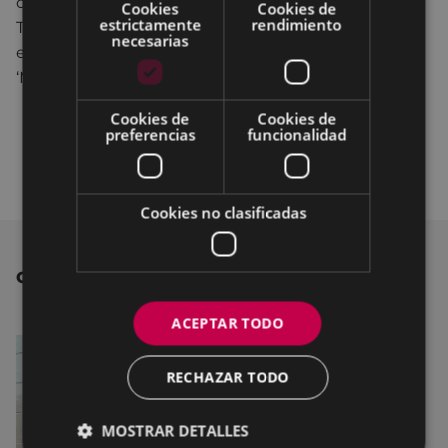
comarcal Debegesa, junto con Gobierno Vasco y
Cookies
Cookies de
estrictamente
rendimiento
Tecnalia, participan como socios en este programa
necesarias
europeo, que a su vez forma parte de la iniciativa
‘My Smart City District’.
Cookies de
Cookies de
preferencias
funcionalidad
Cookies no clasificadas
OTRAS NOTICIAS
ACEPTAR TODO
RECHAZAR TODO
MOSTRAR DETALLES