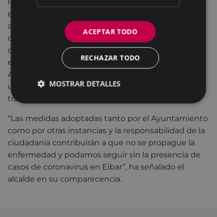
Independientemente de la aplicación de todas
estas medidas, el alcalde Miguel de los Toyos ha
apelado “a la responsabilidad individual de la
ACEPTAR TODO
ciudadanía para adoptar las medidas preventivas
contra el virus y a atender las recomendaciones de
RECHAZAR TODO
evitar en la medida de lo posible la realización en el
Ayuntamiento de trámites que no sean realmente
MOSTRAR DETALLES
urgentes”. El propio Ayuntamiento, a nivel interno,
tratará de reducir al máximo sus reuniones.
“Las medidas adoptadas tanto por el Ayuntamiento
como por otras instancias y la responsabilidad de la
ciudadanía contribuirán a que no se propague la
enfermedad y podamos seguir sin la presencia de
casos de coronavirus en Eibar”, ha señalado el
alcalde en su comparecencia.