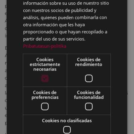
información sobre su uso de nuestro sitio
polideportivo de Ipurua, el polideportivo de Orbea,
con nuestros socios de publicidad y
el complejo deportivo de Unbe y el frontón
análisis, quienes pueden combinarla con
Astelena. En consecuencia, los cursos, cursillos y
otra información que les haya
demás actividades organizadas en estas
proporcionado o que hayan recopilado a
instalaciones quedan suspendidas.
partir del uso de sus servicios.
Pribatutasun-politika
En lo que respecta a las instalaciones del propio
Ayuntamiento, se colocarán pantallas de
Cookies
Cookies de
metacrilato en aquellos espacios con especial
estrictamente
rendimiento
necesarias
afluencia de gente, tales como Pegora o el
departamento de Servicios Sociales. Se colocarán,
asimismo, dispensadores de gel antibacteriano en
Cookies de
Cookies de
la entrada de Pegora. También se instalarán carteles
preferencias
funcionalidad
con las recomendaciones de higiene a seguir y con
un resumen de estas decisiones en todos los
espacios públicos, así como en cada uno de los
Cookies no clasificadas
portales de los edificios de viviendas de Eibar.