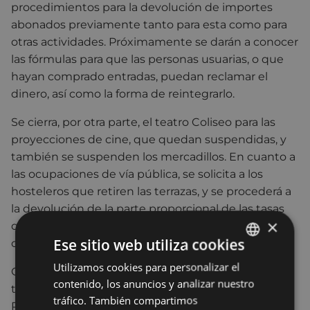
procedimientos para la devolución de importes
abonados previamente tanto para esta como para
otras actividades. Próximamente se darán a conocer
las fórmulas para que las personas usuarias, o que
hayan comprado entradas, puedan reclamar el
dinero, así como la forma de reintegrarlo.
Se cierra, por otra parte, el teatro Coliseo para las
proyecciones de cine, que quedan suspendidas, y
también se suspenden los mercadillos. En cuanto a
las ocupaciones de vía pública, se solicita a los
hosteleros que retiren las terrazas, y se procederá a
la devolución de la parte proporcional de las tasas
×
que se deben abonar por su colocación o a su
Ese sitio web utiliza cookies
compensación en próximos ejercicios.
Utilizamos cookies para personalizar el
BASQUE
Otra de las medidas adoptadas es el cierre para
contenido, los anuncios y analizar nuestro
todas sus actividades de las instalaciones del
SPANISH
tráfico. También compartimos
Patronato Municipal de Deportes, que incluyen el