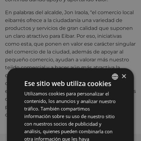
En palabras del alcalde, Jon Iraola, “el comercio local
eibarrés ofrece a la ciudadanía una variedad de
productos y servicios de gran calidad que suponen
un claro atractivo para Eibar. Por eso, iniciativas
como esta, que ponen en valor ese carácter singular
del comercio de la ciudad, además de apoyar al
pequeño comercio, ayudan a valorar más nuestro
tejido comercial y a hacer aún más atractiva la
×
oferta. Algo que cobra especial importancia ahora
Ese sitio web utiliza cookies
que la crisis sanitaria ha afectado también a la
economía. Por eso, animo a los comercios eibarreses
Utilizamos cookies para personalizar el
BASQUE
que aún no tengan el distintivo a que se sumen al
contenido, los anuncios y analizar nuestro
SPANISH
proyecto, ya que todos ellos tienen algo distinto
tráfico. También compartimos
que ofrecer. ”.
información sobre su uso de nuestro sitio
con nuestros socios de publicidad y
análisis, quienes pueden combinarla con
otra información que les haya