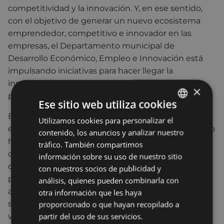
competitividad y la innovación. Y, en ese sentido,
con el objetivo de generar un nuevo ecosistema
emprendedor, competitivo e innovador en las
empresas, el Departamento municipal de
Desarrollo Económico, Empleo e Innovación está
impulsando iniciativas para hacer llegar la
innovación a las pymes eibarresas, que son la
×
principal tracción económica de Eibar.
Ese sitio web utiliza cookies
El programa “Retos Tecnológicos” de ayudas a las
Utilizamos cookies para personalizar el
BASQUE
empresas, tiene tres años de antigüedad y este año
contenido, los anuncios y analizar nuestro
SPANISH
ha contado con una partida de 148.000, de las
tráfico. También compartimos
cuales 100.000 euros corresponden a la aceptación
información sobre su uso de nuestro sitio
de una enmienda a los presupuestos del año 2016
con nuestros socios de publicidad y
presentada por el grupo EAJ-PNV. En los dos años
análisis, quienes pueden combinarla con
anteriores en los que se desarrolló este programa,
otra información que les haya
se beneficiaron de las ayudas municipales otra
proporcionado o que hayan recopilado a
partir del uso de sus servicios.
veintena de empresas.