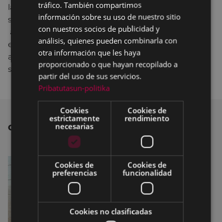
tráfico. También compartimos
lado izquerdo del bar de Errebal, tiene una
información sobre su uso de nuestro sitio
2
2
superficie total de 31,31 m
(local de 24,68 m
y
con nuestros socios de publicidad y
2
almacén de 6,63 m
) y un canon mínimo
análisis, quienes pueden combinarla con
establecido de 383,55 euros. Este local dispone
otra información que les haya
además de conducto de acero inoxidable para
proporcionado o que hayan recopilado a
salida de humos.
partir del uso de sus servicios.
Pribatutasun-politika
Cookies
Cookies de
estrictamente
rendimiento
necesarias
OTRAS NOTICIAS
Cookies de
Cookies de
preferencias
funcionalidad
Cookies no clasificadas