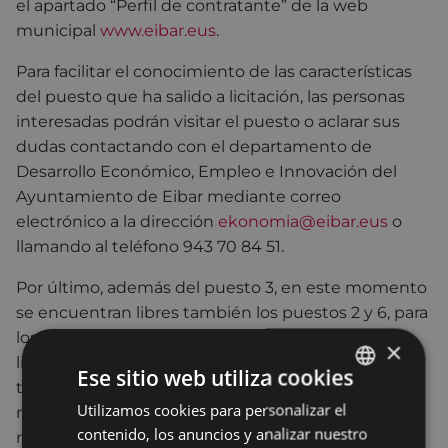
el apartado “Perfil de contratante” de la web
municipal
www.eibar.eus
.
Para facilitar el conocimiento de las características
del puesto que ha salido a licitación, las personas
interesadas podrán visitar el puesto o aclarar sus
dudas contactando con el departamento de
Desarrollo Económico, Empleo e Innovación del
Ayuntamiento de Eibar mediante correo
electrónico a la dirección
ekonomia@eibar.eus
o
llamando al teléfono 943 70 84 51.
Por último, además del puesto 3, en este momento
se encuentran libres también los puestos 2 y 6, para
los que se puede poner en marcha el proceso de
×
licitación. El segundo puesto desde la izquierda
Ese sitio web utiliza cookies
2
tiene una superficie total de 16,38 m
(local de 12,28
Utilizamos cookies para personalizar el
BASQUE
2
2
m
y almacén de 4,10 m
) y un canon mínimo
contenido, los anuncios y analizar nuestro
mensual de 200,65 euros. El puesto 6, situado en el
SPANISH