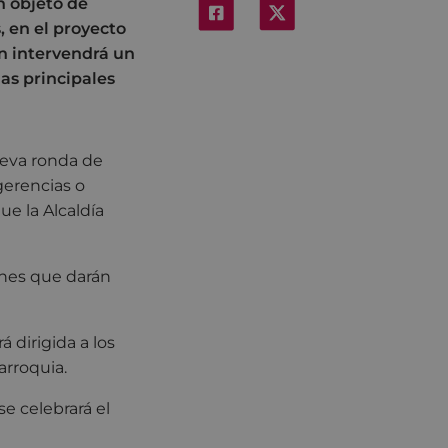
n objeto de
, en el proyecto
n intervendrá un
as principales
eva ronda de
gerencias o
e la Alcaldía
iones que darán
 dirigida a los
Parroquia.
se celebrará el