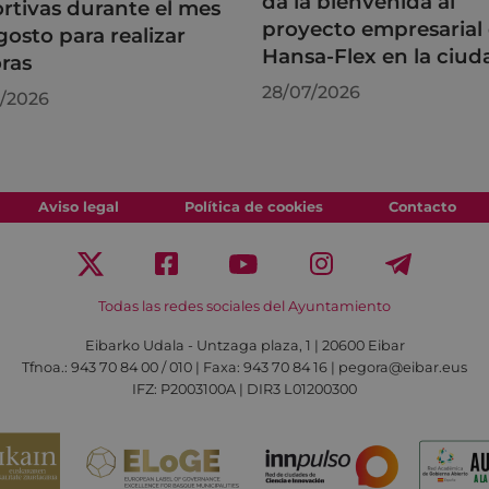
da la bienvenida al
rtivas durante el mes
proyecto empresarial
gosto para realizar
Hansa-Flex en la ciud
ras
28/07/2026
/2026
Aviso legal
Política de cookies
Contacto
Todas las redes sociales del Ayuntamiento
Eibarko Udala - Untzaga plaza, 1 | 20600 Eibar
Tfnoa.: 943 70 84 00 / 010 | Faxa: 943 70 84 16 | pegora@eibar.eus
IFZ: P2003100A | DIR3 L01200300