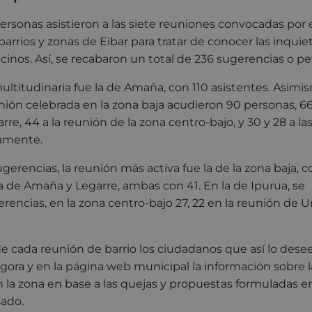
ersonas asistieron a las siete reuniones convocadas por
 barrios y zonas de Eibar para tratar de conocer las inqui
cinos. Así, se recabaron un total de 236 sugerencias o pe
ltitudinaria fue la de Amaña, con 110 asistentes. Asimi
unión celebrada en la zona baja acudieron 90 personas, 66 
re, 44 a la reunión de la zona centro-bajo, y 30 y 28 a la
vamente.
ugerencias, la reunión más activa fue la de la zona baja,
a de Amaña y Legarre, ambas con 41. En la de Ipurua, se
rencias, en la zona centro-bajo 27, 22 en la reunión de Urk
e cada reunión de barrio los ciudadanos que así lo dese
gora y en la página web municipal la información sobre 
n la zona en base a las quejas y propuestas formuladas e
sado.