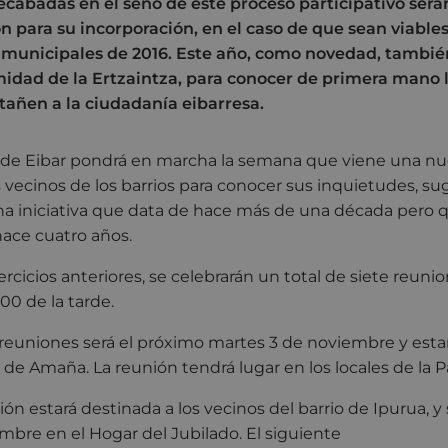
ecabadas en el seno de este proceso participativo será
ión para su incorporación, en el caso de que sean viables
municipales de 2016. Este año, como novedad, tambié
idad de la Ertzaintza, para conocer de primera mano l
tañen a la ciudadanía eibarresa.
de Eibar pondrá en marcha la semana que viene una nu
 vecinos de los barrios para conocer sus inquietudes, su
a iniciativa que data de hace más de una década pero qu
hace cuatro años.
ercicios anteriores, se celebrarán un total de siete reun
00 de la tarde.
 reuniones será el próximo martes 3 de noviembre y estará
o de Amaña. La reunión tendrá lugar en los locales de la 
ón estará destinada a los vecinos del barrio de Ipurua, y 
mbre en el Hogar del Jubilado. El siguiente