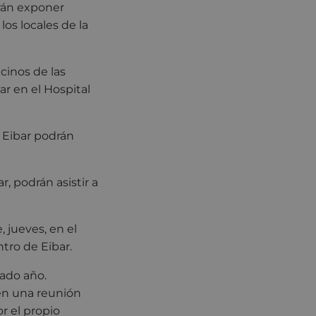
drán exponer
os locales de la
ecinos de las
ar en el Hospital
e Eibar podrán
r, podrán asistir a
 jueves, en el
ntro de Eibar.
ado año.
 en una reunión
r el propio