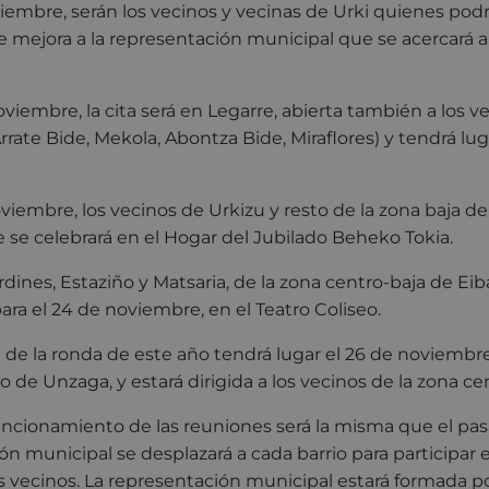
iembre, serán los vecinos y vecinas de Urki quienes po
 mejora a la representación municipal que se acercará a l
viembre, la cita será en Legarre, abierta también a los v
rrate Bide, Mekola, Abontza Bide, Miraflores) y tendrá lug
oviembre, los vecinos de Urkizu y resto de la zona baja d
que se celebrará en el Hogar del Jubilado Beheko Tokia.
dines, Estaziño y Matsaria, de la zona centro-baja de Eiba
para el 24 de noviembre, en el Teatro Coliseo.
 de la ronda de este año tendrá lugar el 26 de noviembre,
 de Unzaga, y estará dirigida a los vecinos de la zona ce
uncionamiento de las reuniones será la misma que el pas
n municipal se desplazará a cada barrio para participar
os vecinos. La representación municipal estará formada po