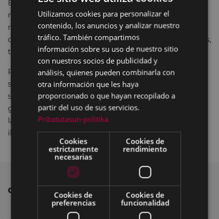
Estas actuaciones pretenden dinamizar el entorno,
Utilizamos cookies para personalizar el
BASQUE
mejorar la escena de los deportes urbanos y hacer
contenido, los anuncios y analizar nuestro
más inclusivo este espacio público. Además, el
SPANISH
tráfico. También compartimos
diseño del ‘skatepark’ incorpora obstáculos variados,
información sobre su uso de nuestro sitio
tratando de equilibrar el uso de rampa y ‘street’.
con nuestros socios de publicidad y
análisis, quienes pueden combinarla con
Por último, la actuación se completará con la
otra información que les haya
sustitución del vallado existente por uno nuevo, el
proporcionado o que hayan recopilado a
saneado y pintado de los muros que componen las
partir del uso de sus servicios.
gradas para el público, la sustitución de papeleras y
Pribatutasun-politika
la reubicación de las columnas de la actual
iluminación.
Cookies
Cookies de
estrictamente
rendimiento
necesarias
OTRAS NOTICIAS
Cookies de
Cookies de
preferencias
funcionalidad