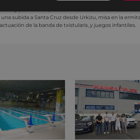
rá misa y posterior ‘hamaiketako’, trikitilaris, juegos infan
 Ixua y partidos de pelota en el frontón de Arrate. Y el d
una subida a Santa Cruz desde Urkizu, misa en la ermita
ctuación de la banda de txistularis, y juegos infantiles.