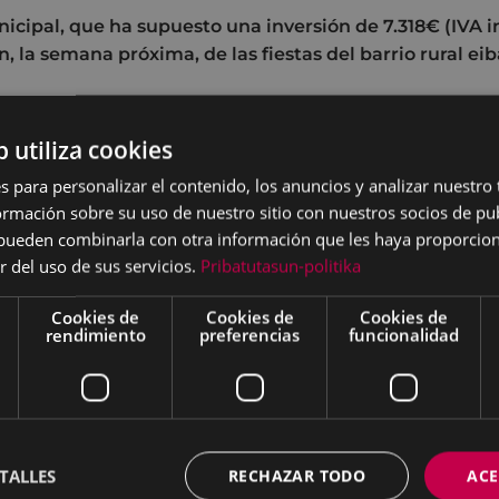
icipal, que ha supuesto una inversión de 7.318€ (IVA in
n, la semana próxima, de las fiestas del barrio rural eib
ermita del barrio rural eibarrés de San Cruz cuenta desd
b utiliza cookies
 urbano, una actuación del Ayuntamiento de Eibar que h
cluido) y que ha hecho posible la sustitución y renovación
s para personalizar el contenido, los anuncios y analizar nuestro
ebido al paso de los años se encontraba deteriorado.
mación sobre su uso de nuestro sitio con nuestros socios de pub
s pueden combinarla con otra información que les haya proporci
cipal ha incluido la sustitución de diez mesas en los alr
r del uso de sus servicios.
Pribatutasun-politika
os y cuatro papeleras, todo ello de madera y adaptado al 
 Además, se han colocado alrededor de cincuenta metros 
Cookies de
Cookies de
Cookies de
staba roto.
rendimiento
preferencias
funcionalidad
e quedaron terminados esta semana, se han hecho coincid
s fiestas de Santa Cruz. El programa de festejos arrancar
oteo’ y una sesión de bertso-afari en Ixua en la que tomar
lus. Las fiestas continuarán los días 3, 5 y 6 de mayo.
TALLES
RECHAZAR TODO
ACE