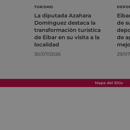
TURISMO
DEPO
La diputada Azahara
Eiba
Domínguez destaca la
de s
transformación turística
depo
de Eibar en su visita a la
de a
localidad
mejo
30/07/2026
29/07
Mapa del Sitio