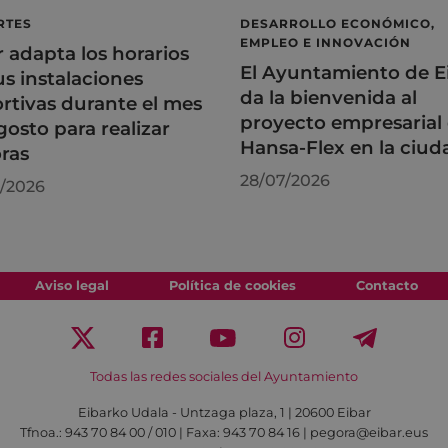
RTES
DESARROLLO ECONÓMICO,
EMPLEO E INNOVACIÓN
r adapta los horarios
El Ayuntamiento de E
us instalaciones
da la bienvenida al
rtivas durante el mes
proyecto empresarial
gosto para realizar
Hansa-Flex en la ciud
ras
28/07/2026
/2026
Aviso legal
Política de cookies
Contacto
Todas las redes sociales del Ayuntamiento
Eibarko Udala - Untzaga plaza, 1 | 20600 Eibar
Tfnoa.: 943 70 84 00 / 010 | Faxa: 943 70 84 16 | pegora@eibar.eus