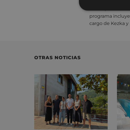
El sábado día 5 hab
kirolak, comida en
programa incluye 
cargo de Kezka y a
OTRAS NOTICIAS