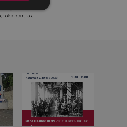
tiles, herri
omingo día, el
, soka dantza a