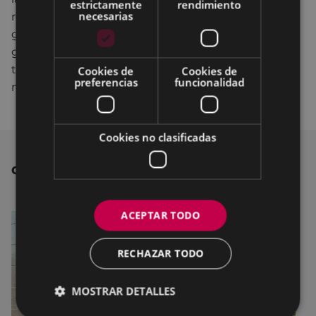
estrictamente
rendimiento
necesarias
residuos que llegan al mar proviene de la tierra, en
gran medida por una falta de concienciación que
genera un vertido incontrolado de los residuos que
terminan en los ríos, alcanzando finalmente los
Cookies de
Cookies de
preferencias
funcionalidad
mares.
Cookies no clasificadas
OTRAS NOTICIAS
ACEPTAR TODO
RECHAZAR TODO
MOSTRAR DETALLES