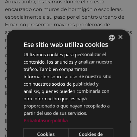
Aguas arriba, los tramos donde el río está
encauzado con muros de hormigón o escolleras,
especialmente a su paso por el centro urbano de
Eibar, no presentan mayores problemas de
acumulación de basura dispersa, ya que los residuos
×
no se quedan tan retenidos. Sin embargo, sí se ha
Ese sitio web utiliza cookies
considerado importante revisar y limpiar también
Utilizamos cookies para personalizar el
BASQUE
ciertos tramos encauzados. Igualmente, se han
contenido, los anuncios y analizar nuestro
detectado ciertos puntos en los tramos
SPANISH
tráfico. También compartimos
descubiertos del río que presentan algunos
información sobre su uso de nuestro sitio
residuos más pesados (ruedas, chatarras, maderas,
con nuestros socios de publicidad y
plásticos rígidos), además de plásticos y envases
análisis, quienes pueden combinarla con
ligeros.
otra información que les haya
proporcionado o que hayan recopilado a
Mediante esta actuación, el Ayuntamiento
partir del uso de sus servicios.
contribuye a reducir la cantidad de residuos que
Pribatutasun-politika
llegan al medio marino, lo que actualmente supone
un problema global que va en aumento y requiere
Cookies
Cookies de
la toma de medidas. Se estima que el 80% de estos