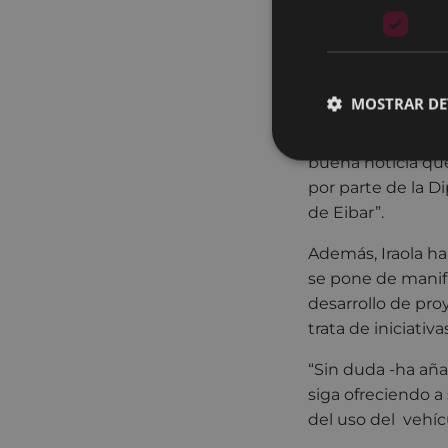
su interés en seg
transporte públic
resulten complem
inherentes de las
MOSTRAR DE
Durante la present
buena noticia qu
por parte de la D
de Eibar”.
Además, Iraola ha
se pone de manifi
desarrollo de pro
trata de iniciativ
“Sin duda -ha aña
siga ofreciendo a
del uso del vehíc