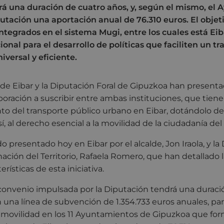
rá una duración de cuatro años, y, según el mismo, el
putación una aportación anual de 76.310 euros. El objet
tegrados en el sistema Mugi, entre los cuales está Ei
ional para el desarrollo de políticas que faciliten un t
iversal y eficiente.
de Eibar y la Diputación Foral de Gipuzkoa han present
oración a suscribir entre ambas instituciones, que tiene
to del transporte público urbano en Eibar, dotándolo de
, al derecho esencial a la movilidad de la ciudadanía del t
o presentado hoy en Eibar por el alcalde, Jon Iraola, y la
ación del Territorio, Rafaela Romero, que han detallado l
erísticas de esta iniciativa.
convenio impulsada por la Diputación tendrá una duraci
 una línea de subvención de 1.354.733 euros anuales, par
e movilidad en los 11 Ayuntamientos de Gipuzkoa que for