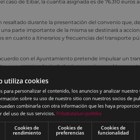
el caso de Eibar, la cuantía asignada es de 76.310 euros 
resaltado durante la presentación del convenio que, de 
 una parte importante de la misma se destinará a accion
es en cuanto a itinerarios y frecuencias del transporte p
l acuerdo con el Ayuntamiento pretende impulsar un trans
to, que premie a la ciudadanía que más usa el transporte
ialmente a los colectivos más desfavorecidos, vinculando 
b utiliza cookies
onas usuarias, de tal forma que se profundice en la equi
orte.
s para personalizar el contenido, los anuncios y analizar nuestro
mación sobre su uso de nuestro sitio con nuestros socios de pub
s del convenio, se hace necesaria una colaboración y c
s pueden combinarla con otra información que les haya proporci
 competentes para optimizar la prestación del servicio de
r del uso de sus servicios.
Pribatutasun-politika
eles de eficacia y eficiencia más excelentes para visibili
ovilidad frente al transporte privado motorizado.
Cookies de
Cookies de
Cookies de
rendimiento
preferencias
funcionalidad
es, Diputación y Ayuntamiento, manifiestan a través de