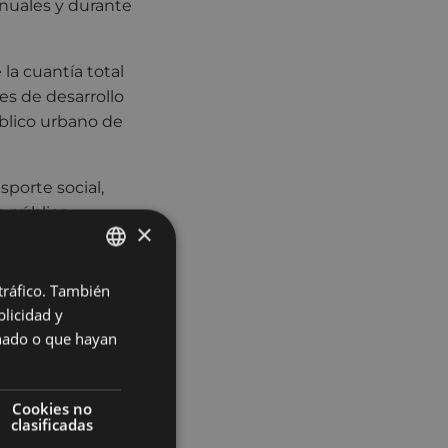
anuales y durante
la cuantía total
es de desarrollo
úblico urbano de
porte social,
 público,
×
la tarificación a
dad del sistema
 tráfico. También
BASQUE
licidad y
SPANISH
oordinación entre
onado o que hayan
 transporte
zarse como la
Cookies no
clasificadas
 este convenio,