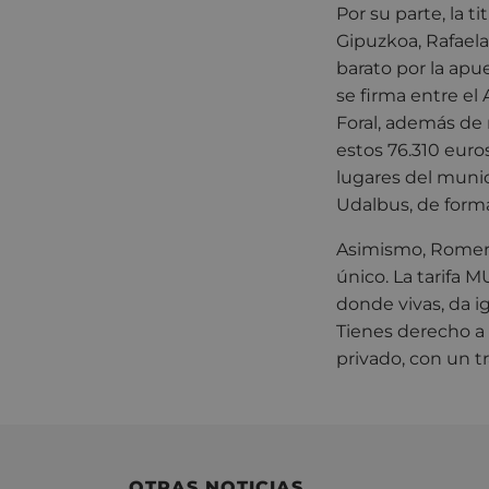
Por su parte, la 
Gipuzkoa, Rafaela
barato por la apu
se firma entre e
Foral, además de
estos 76.310 euro
lugares del munici
Udalbus, de forma
Asimismo, Romero 
único. La tarifa M
donde vivas, da ig
Tienes derecho a
privado, con un t
OTRAS NOTICIAS