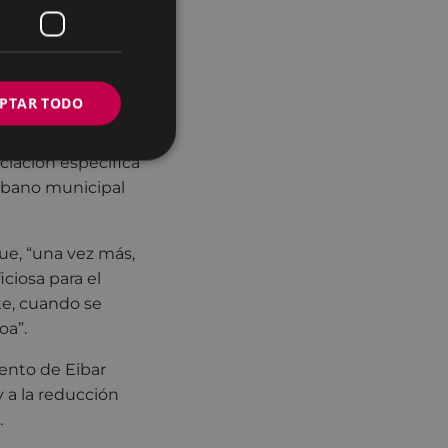
integral de
ransporte urbano
ompetencias
PTAR TODO
lificado de “muy
iación específica
urbano municipal
ue, “una vez más,
ciosa para el
te, cuando se
oa”.
iento de Eibar
 a la reducción
.