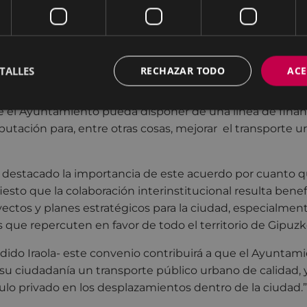
uir trabajando conjuntamente en establecer un sistema 
o por carretera, en el que los servicios municipales de t
entarios a los de Lurraldebus, sin menoscabo de las c
 administraciones afectadas.
TALLES
RECHAZAR TODO
ACE
ación del convenio, el alcalde de Eibar, Jon Iraola, ha ca
e el Ayuntamiento pueda disponer de una línea de financ
iputación para, entre otras cosas, mejorar el transporte 
 destacado la importancia de este acuerdo por cuanto q
esto que la colaboración interinstitucional resulta benefi
yectos y planes estratégicos para la ciudad, especialmen
as que repercuten en favor de todo el territorio de Gipuzk
dido Iraola- este convenio contribuirá a que el Ayuntam
 su ciudadanía un transporte público urbano de calidad, y
ulo privado en los desplazamientos dentro de la ciudad.”