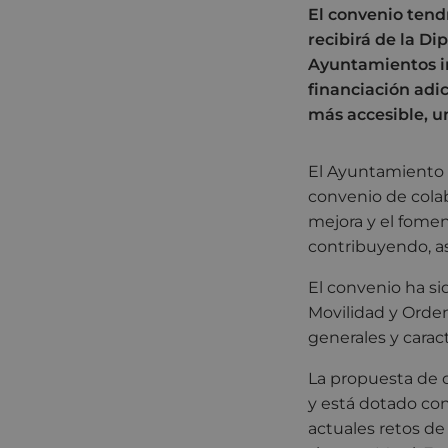
El convenio tend
recibirá de la Di
Ayuntamientos in
financiación adic
más accesible, un
El Ayuntamiento 
convenio de colab
mejora y el fomen
contribuyendo, así
El convenio ha sid
Movilidad y Orden
generales y caract
La propuesta de 
y está dotado con
actuales retos d