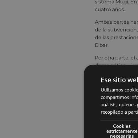
sistema Mugi. En 
cuatro años.
Ambas partes han 
de la subvención,
de las prestacion
Eibar.
Por otra parte, e
democrático y jus
bonificando espec
Ese sitio we
renta de las pers
público de transp
Utilizamos cookie
compartimos infor
Según los término
análisis, quiene
las instituciones
recopilado a parti
público en los niv
mejor opción de m
Cookies
estrictamente
necesarias
Ambas institucion