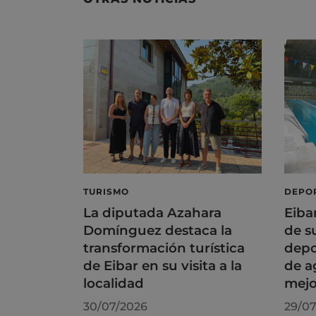
TURISMO
DEPO
La diputada Azahara
Eiba
Domínguez destaca la
de s
transformación turística
depo
de Eibar en su visita a la
de a
localidad
mejo
30/07/2026
29/07