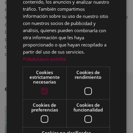
contenido, los anuncios y analizar nuestro
de solicitantes que cumplan todos los requisitos es
SPANISH
tráfico. También compartimos
mayor de lo previsto, el Ayuntamiento podría
información sobre su uso de nuestro sitio
ampliar la partida aprobada para evitar que ninguno
con nuestros socios de publicidad y
de los posibles beneficiarios se quede sin la ayuda.
análisis, quienes pueden combinarla con
La iniciativa se inscribe dentro de los programas
otra información que les haya
que el Ayuntamiento de Eibar desarrolla con el
proporcionado o que hayan recopilado a
objetivo de garantizar las necesidades básicas de
partir del uso de sus servicios.
colectivos vulnerables.
Pribatutasun-politika
Cookies
Cookies de
estrictamente
rendimiento
necesarias
OTRAS NOTICIAS
Cookies de
Cookies de
preferencias
funcionalidad
Cookies no clasificadas