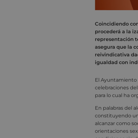
Coincidiendo con
procederá a la i
representación te
asegura que la c
reivindicativa d
igualdad con ind
El Ayuntamiento d
celebraciones del
para lo cual ha or
En palabras del a
constituyendo un
alcanzar como so
orientaciones se