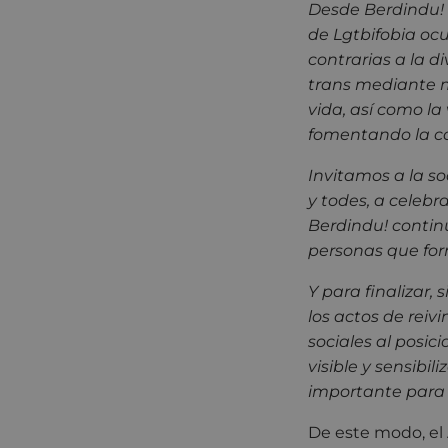
Desde Berdindu! 
de Lgtbifobia ocu
contrarias a la d
trans mediante m
vida, así como la
fomentando la con
Invitamos a la s
y todes, a celebra
Berdindu! continú
personas que for
Y para finalizar
los actos de reiv
sociales al posic
visible y sensibi
importante para e
De este modo, el