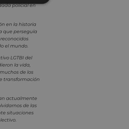
ada policial en
n en la historia
a que perseguía
n reconocidos
do el mundo.
ctivo LGTBI del
eron la vida,
 muchos de los
de transformación
jan actualmente
lvidarnos de las
te situaciones
ectivo.