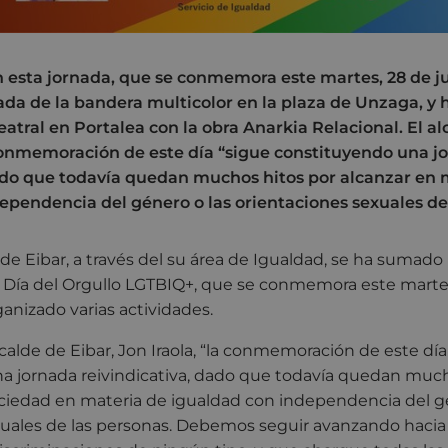
 esta jornada, que se conmemora este martes, 28 de ju
zada de la bandera multicolor en la plaza de Unzaga, y
atral en Portalea con la obra Anarkia Relacional. El alc
onmemoración de este día “sigue constituyendo una j
ado que todavía quedan muchos hitos por alcanzar en 
ependencia del género o las orientaciones sexuales de 
e Eibar, a través del su área de Igualdad, se ha sumado
 Día del Orgullo LGTBIQ+, que se conmemora este martes
ganizado varias actividades.
lcalde de Eibar, Jon Iraola, “la conmemoración de este día
a jornada reivindicativa, dado que todavía quedan much
ciedad en materia de igualdad con independencia del gé
xuales de las personas. Debemos seguir avanzando hacia