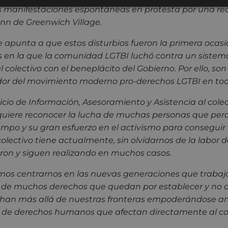
las manifestaciones espontáneas en protesta por una red
Inn de Greenwich Village.
 apunta a que estos disturbios fueron la primera ocasió
 en la que la comunidad LGTBI luchó contra un sistem
l colectivo con el beneplácito del Gobierno. Por ello, so
dor del movimiento moderno pro-derechos LGTBI en to
vicio de Información, Asesoramiento y Asistencia al cole
quiere reconocer la lucha de muchas personas que perdi
empo y su gran esfuerzo en el activismo para conseguir
olectivo tiene actualmente, sin olvidarnos de la labor 
aron y siguen realizando en muchos casos.
mos centrarnos en las nuevas generaciones que traba
n de muchos derechos que quedan por establecer y no o
han más allá de nuestras fronteras empoderándose an
 de derechos humanos que afectan directamente al col