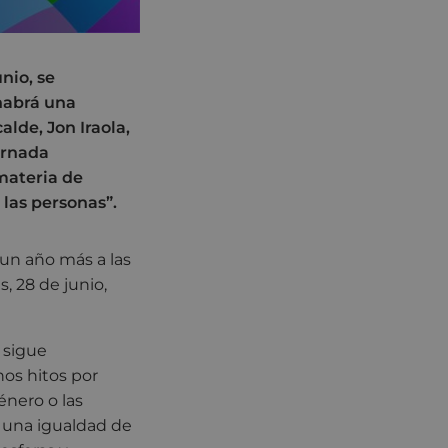
nio, se
 habrá una
alde, Jon Iraola,
ornada
materia de
las personas”.
 un año más a las
, 28 de junio,
 sigue
os hitos por
nero o las
 una igualdad de