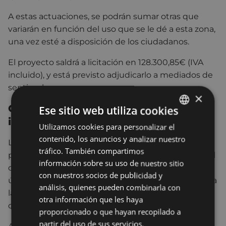
A estas actuaciones, se podrán sumar otras que
variarán en función del uso que se le dé a esta zona,
una vez esté a disposición de los ciudadanos.
El proyecto saldrá a licitación en 128.300,85€ (IVA
incluido), y está previsto adjudicarlo a mediados de
septiembre.
×
Otras actuaciones en parques
Ese sitio web utiliza cookies
infantiles
Utilizamos cookies para personalizar el
BASQUE
contenido, los anuncios y analizar nuestro
La creación y mejora de las condiciones de los
SPANISH
tráfico. También compartimos
parques infantiles de la ciudad es un proyecto en el
información sobre su uso de nuestro sitio
que el Ayuntamiento de Eibar ha trabajado en los
con nuestros socios de publicidad y
últimos años, con el objetivo de dar una respuesta a
análisis, quienes pueden combinarla con
las nuevas necesidades de ocio de los niños y niñas
otra información que les haya
de Eibar.
proporcionado o que hayan recopilado a
partir del uso de sus servicios.