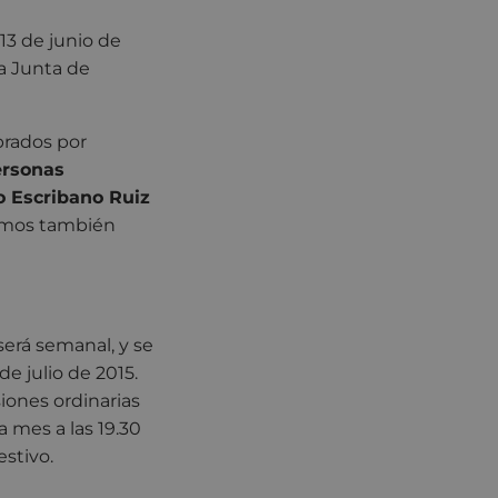
13 de junio de
la Junta de
brados por
ersonas
o Escribano Ruiz
timos también
será semanal, y se
de julio de 2015.
siones ordinarias
 mes a las 19.30
estivo.