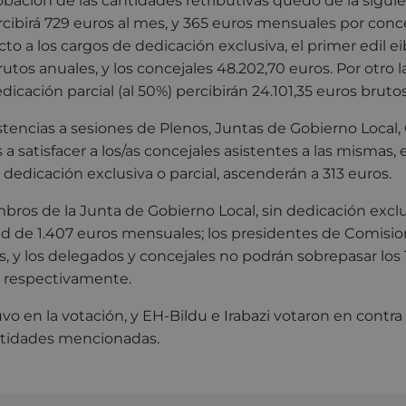
robación de las cantidades retributivas quedó de la sigu
rcibirá 729 euros al mes, y 365 euros mensuales por conc
o a los cargos de dedicación exclusiva, el primer edil eib
utos anuales, y los concejales 48.202,70 euros. Por otro l
icación parcial (al 50%) percibirán 24.101,35 euros brutos
istencias a sesiones de Plenos, Juntas de Gobierno Local
 a satisfacer a los/as concejales asistentes a las mismas,
dedicación exclusiva o parcial, ascenderán a 313 euros.
ros de la Junta de Gobierno Local, sin dedicación excl
ad de 1.407 euros mensuales; los presidentes de Comisi
, y los delegados y concejales no podrán sobrepasar los
 respectivamente.
o en la votación, y EH-Bildu e Irabazi votaron en contra 
antidades mencionadas.