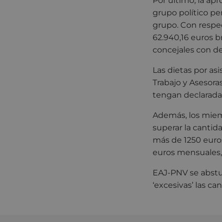
Por último, la ap
grupo político pe
grupo. Con respect
62.940,16 euros br
concejales con ded
Las dietas por as
Trabajo y Asesoras
tengan declarada 
Además, los miemb
superar la cantid
más de 1250 euros
euros mensuales,
EAJ-PNV se abstuv
‘excesivas’ las c