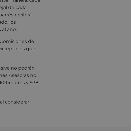
iente manera: cada
ejal de cada
arrés recibirá
ado, los
 al año.
, Comisiones de
 excepto los que
usiva no podrán
ones Asesoras no
 1094 euros y 938
al considerar