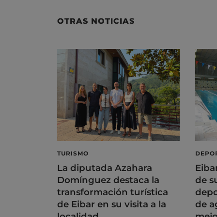
OTRAS NOTICIAS
TURISMO
DEPO
La diputada Azahara
Eiba
Domínguez destaca la
de s
transformación turística
depo
de Eibar en su visita a la
de a
localidad
mejo