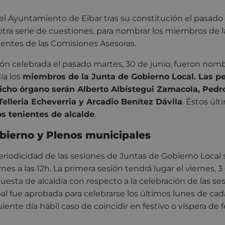
el Ayuntamiento de Eibar tras su constitución el pasado 
e otra serie de cuestiones, para nombrar los miembros de 
entes de las Comisiones Asesoras.
ión celebrada el pasado martes, 30 de junio, fueron nom
ía los
miembros de la Junta de Gobierno Local. Las p
icho órgano serán Alberto Albístegui Zamacola, Pedr
 Telleria Echeverria y Arcadio Benítez Dávila
. Éstos úl
 tenientes de alcalde
.
bierno y Plenos municipales
 periodicidad de las sesiones de Juntas de Gobierno Local 
rnes a las 12h. La primera sesión tendrá lugar el viernes, 3 
uesta de alcaldía con respecto a la celebración de las se
l fue aprobada para celebrarse los últimos lunes de cada
uiente día hábil caso de coincidir en festivo o víspera de f