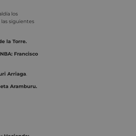
ldía los
las siguientes
e la Torre.
ENBA: Francisco
uri Arriaga
.
queta Aramburu.