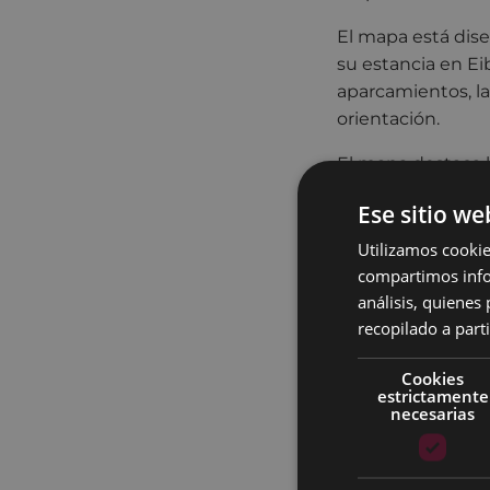
El mapa está dise
su estancia en Eib
aparcamientos, las
orientación.
El mapa destaca l
Ayuntamiento, el 
Ese sitio we
casa de cultura Po
del Frente de la 
Utilizamos cookie
un breve párrafo 
compartimos infor
análisis, quiene
También se repres
recopilado a parti
a Arrate, así com
información sobr
Cookies
estrictamente
Turismo, del Muse
necesarias
Guerra Civil.
El mapa está dis