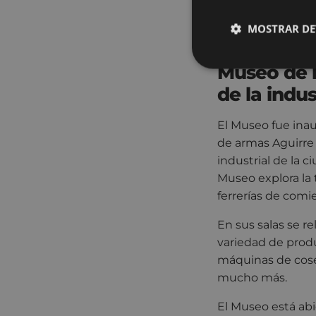
conservación y di
partir de la sema
MOSTRAR DE
la ciudad.
Museo de l
de la indus
El Museo fue inau
de armas Aguirre y
industrial de la c
Museo explora la 
ferrerías de comie
En sus salas se r
variedad de produ
máquinas de cose
mucho más.
El Museo está abi