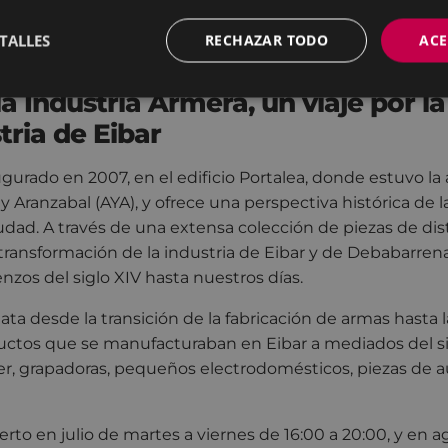
vulgación del patrimonio industrial de Eibar y de la com
na que viene también se podrá obtener en los alojamient
TALLES
RECHAZAR TODO
ACE
a Industria Armera, un viaje por la
tria de Eibar
gurado en 2007, en el edificio Portalea, donde estuvo la 
 Aranzabal (AYA), y ofrece una perspectiva histórica de l
iudad. A través de una extensa colección de piezas de dis
transformación de la industria de Eibar y de Debabarrena
nzos del siglo XIV hasta nuestros días.
elata desde la transición de la fabricación de armas hasta
ctos que se manufacturaban en Eibar a mediados del sigl
r, grapadoras, pequeños electrodomésticos, piezas de 
erto en julio de martes a viernes de 16:00 a 20:00, y en 