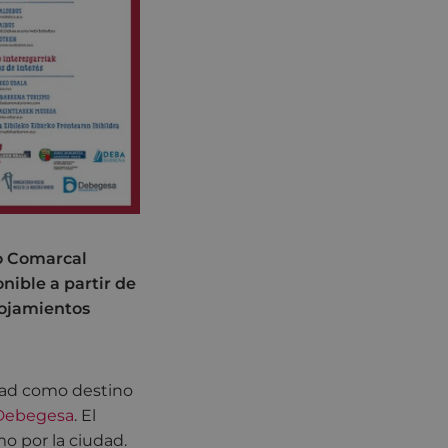
lo Comarcal
nible a partir de
alojamientos
udad como destino
Debegesa
. El
o por la ciudad.