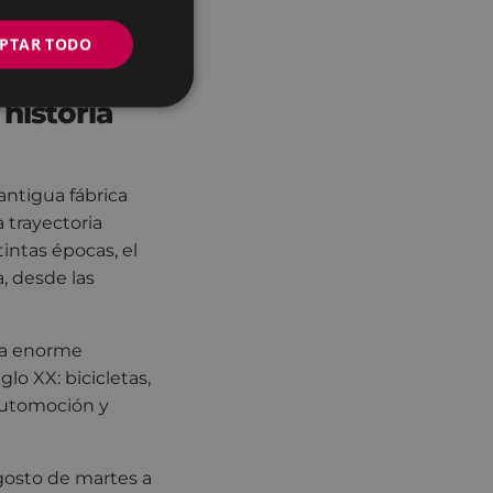
arca. Además, a
os turísticos de
PTAR TODO
 historia
antigua fábrica
a trayectoria
tintas épocas, el
, desde las
 la enorme
o XX: bicicletas,
automoción y
agosto de martes a