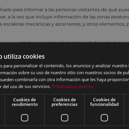
ñado para informar a las personas visitantes de qué pu
ar, a la vez que incluye información de las zonas peatona
 escaleras mecánicas y ascensores, y otros elementos, par
os recursos de mayor interés turístico de la ciudad, como 
Estadio Municipal Ipurua, el Frontón Astelena, la Iglesia 
b utiliza cookies
rtalea, el Teatro Coliseo, la Ermita de Azitain, el Centro 
Guerra Civil, y el propio Museo de la Industria Armera. De
s para personalizar el contenido, los anuncios y analizar nuestro
descriptivo con información de interés.
mación sobre su uso de nuestro sitio con nuestros socios de pub
s pueden combinarla con otra información que les haya proporci
enta en el mapa turístico la zona de la Universidad, y la
r del uso de sus servicios.
Pribatutasun-politika
o información sobre las rutas que se pueden hacer en la z
e webs de transporte, la web del Ayuntamiento de Eibar
Cookies de
Cookies de
Cookies de
rendimiento
preferencias
funcionalidad
o de la Industria Armera y del Centro de Interpretación 
ponible desde hoy en el
Museo de la Industria Armera
, d