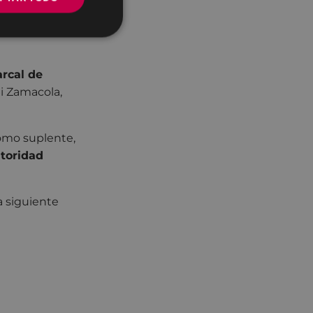
ción de Concejales
unidad Comarcal
rcal de
ui Zamacola,
como suplente,
toridad
a siguiente