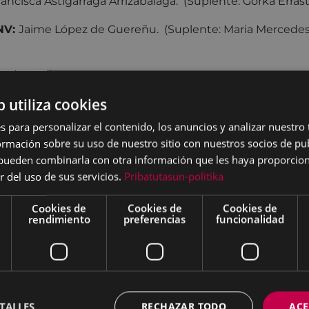
ancisca Astigarraga Arrizabalaga. (Suplente: Gorka Erras
NV:
Jaime López de Guereñu. (Suplente: Maria Mercedes
García-Antón Lorenzo.
b utiliza cookies
 especiales
s para personalizar el contenido, los anuncios y analizar nuestro
 el Pleno celebrado ayer martes, se dió cuenta del decret
mación sobre su uso de nuestro sitio con nuestros socios de pub
uyeron las siguientes Delegaciones especiales:
s pueden combinarla con otra información que les haya proporci
r del uso de sus servicios.
Pribatutasun-politika
de
Deportes
: Eneko Andueza Lorenzo.
de
Barrios Rurales
: Francisco Javier Lejardi Galarraga.
Cookies de
Cookies de
Cookies de
rendimiento
preferencias
funcionalidad
de
Gobierno Abierto
: Ana Telleria Echeverria.
de
Juventud
: Patricia Arrizabalaga Larrañaga.
 Fundaciones
TALLES
RECHAZAR TODO
ACE