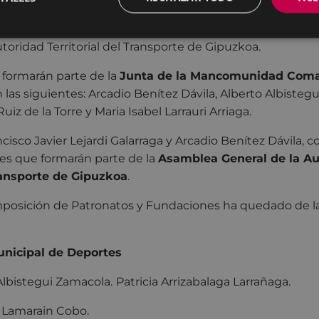
puntos del orden del día sirvió para dar paso a la designa
te de las Juntas de Patronatos y Fundaciones, Mancom
oridad Territorial del Transporte de Gipuzkoa.
 formarán parte de la
Junta de la Mancomunidad Coma
 las siguientes: Arcadio Benítez Dávila, Alberto Albisteg
iz de la Torre y Maria Isabel Larrauri Arriaga.
ncisco Javier Lejardi Galarraga y Arcadio Benítez Dávila, 
les que formarán parte de la
Asamblea General de la Au
Transporte de Gipuzkoa
.
omposición de Patronatos y Fundaciones ha quedado de l
nicipal de Deportes
Albistegui Zamacola.
Patricia Arrizabalaga Larrañaga.
 Lamarain Cobo.