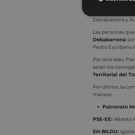
El último de los 
que formarán par
Debabarrena y Aut
Las personas que
Debabarrena
son
Pedro Escribano Ru
Por otro lado, Fra
serán los conceja
Territorial del 
Por último, la c
manera:
Patronato Mu
PSE-EE:
Alberto 
EH BILDU:
Igone