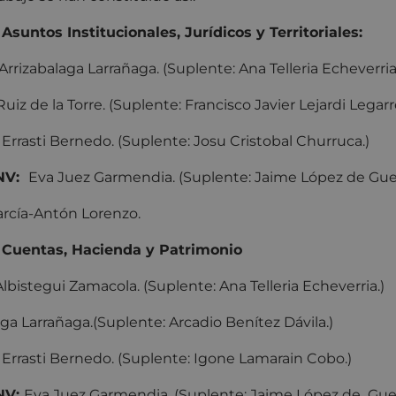
suntos Institucionales, Jurídicos y Territoriales:
 Arrizabalaga Larrañaga. (Suplente: Ana Telleria Echeverria
iz de la Torre. (Suplente: Francisco Javier Lejardi Legarr
Errasti Bernedo. (Suplente: Josu Cristobal Churruca.)
NV:
Eva Juez Garmendia. (Suplente: Jaime López de Gue
García-Antón Lorenzo.
 Cuentas, Hacienda y Patrimonio
lbistegui Zamacola. (Suplente: Ana Telleria Echeverria.)
aga Larrañaga.(Suplente: Arcadio Benítez Dávila.)
Errasti Bernedo. (Suplente: Igone Lamarain Cobo.)
NV:
Eva Juez Garmendia. (Suplente: Jaime López de Gue