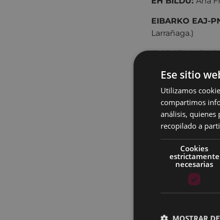
EH BILDU:
Ana Fr
EIBARKO EAJ-P
Larrañaga.)
IRABAZI:
Itoitz 
Ese sitio we
Delegaciones
Utilizamos cookie
Por otra parte, en
compartimos infor
el que se constit
análisis, quiene
recopilado a parti
Delegación 
Delegación 
Cookies
estrictamente
necesarias
Delegación 
Delegación 
Patronatos y
MOSTRAR DE