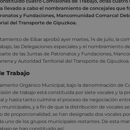
 constituido cuatro Comisiones de Trabajo, otras cuatr
 ha llevado a cabo el nombramiento de concejales que 
atronatos y Fundaciones, Mancomunidad Comarcal Deb
orial del Transporte de Gipuzkoa.
tamiento de Eibar aprobó ayer martes, 14 de julio, la co
abajo, las Delegaciones especiales y el nombramiento d
parte de las Juntas de Patronatos y Fundaciones, Man
ena y Autoridad Territorial del Transporte de Gipuzkoa.
e Trabajo
amento Orgánico Municipal, bajo la denominación de C
sión de trabajo está constituida por siete vocales y la p
nal y hasta tanto culmine el proceso de negociación entre
 municipales, y a fin de que la distribución de vocales s
pio de proporcionalidad, se han designado dos vocales p
da uno de los grupos municipales restantes. De esta mane
bajo se han constituido así: