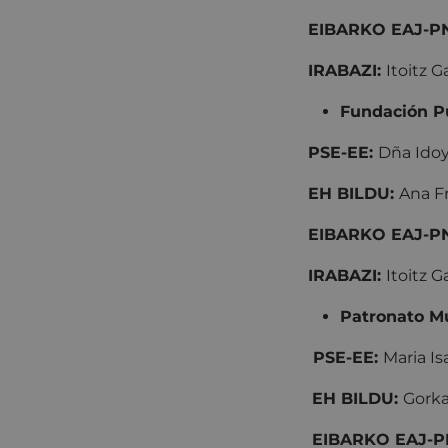
EIBARKO EAJ-P
IRABAZI:
Itoitz 
Fundación Pú
P
SE-EE:
Dña Idoy
EH BILDU:
Ana Fr
EIBARKO EAJ-P
IRABAZI:
Itoitz 
Patronato Mu
P
SE-EE:
Maria Is
EH BILDU:
Gorka
EIBARKO EAJ-P