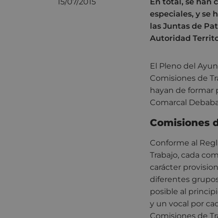
15/07/2015
En total, se han
especiales, y se
las Juntas de P
Autoridad Territ
El Pleno del Ayun
Comisiones de Tr
hayan de formar 
Comarcal Debabarr
Comisiones d
Conforme al Regl
Trabajo, cada comi
carácter provisio
diferentes grupos
posible al princi
y un vocal por ca
Comisiones de Tra