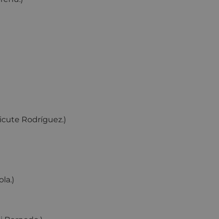
icute Rodríguez.)
la.)