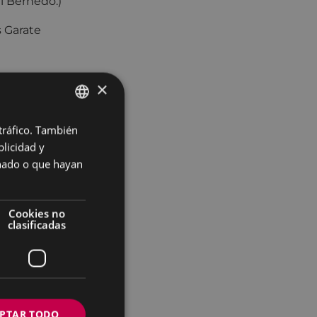
ti Bernedo.)
 Garate
×
 tráfico. También
BASQUE
o de alcaldía, por
licidad y
SPANISH
onado o que hayan
Cookies no
clasificadas
PTAR TODO