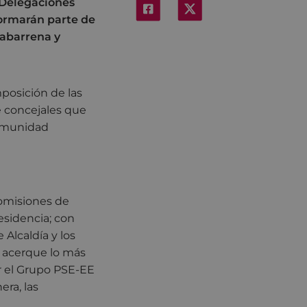
o Delegaciones
formarán parte de
abarrena y
mposición de las
e concejales que
comunidad
omisiones de
residencia; con
 Alcaldía y los
e acerque lo más
or el Grupo PSE-EE
ra, las