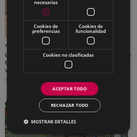
necesarias
Cookies de
Cookies de
preferencias
funcionalidad
TURISMO
La diputada Azahara Domínguez destaca la
Cookies no clasificadas
transformación turística de Eibar en su
visita a la localidad
30/07/2026
ACEPTAR TODO
RECHAZAR TODO
MOSTRAR DETALLES