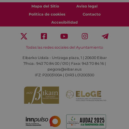
Mapa del Sitio
Aviso legal
Política de cookies
Contacto
Accesibilidad
Todas las redes sociales del Ayuntamiento
Eibarko Udala - Untzaga plaza, 1 | 20600 Eibar
Tfnoa.: 943 70 84 00 / 010 | Faxa: 943 70 84 16 |
pegora@eibar.eus
IFZ: P2003100A | DIR3 L01200300