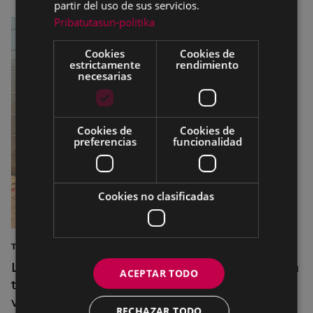
partir del uso de sus servicios.
Pribatutasun-politika
Cookies
Cookies de
estrictamente
rendimiento
necesarias
Cookies de
Cookies de
preferencias
funcionalidad
Cookies no clasificadas
TURISMO
La diputada Azahara Domínguez destaca la
ACEPTAR TODO
transformación turística de Eibar en su
visita a la localidad
RECHAZAR TODO