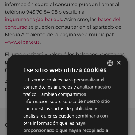
información sobre el concurso pueden llamar al
teléfono 943 70 84 08 o escribir a
ingurumena@eibar.eus
. Asimismo, las
bases del
concurso
se pueden consultar en el apartado de
Medio Ambiente de la página web municipal:
www.eibar.eus
.
El jurado visitará y valorará los balcones y ventanas
×
participantes durante el mes de julio con el fin de
Ese sitio web utiliza cookies
premiar al conjunto ornamental más bello.
Utilizamos cookies para personalizar el
BASQUE
Además de en Eibar, el concurso se celebrará
contenido, los anuncios y analizar nuestro
también en Deba, Elgoibar y Ermua.
SPANISH
tráfico. También compartimos
información sobre su uso de nuestro sitio
con nuestros socios de publicidad y
análisis, quienes pueden combinarla con
otra información que les haya
OTRAS NOTICIAS
proporcionado o que hayan recopilado a