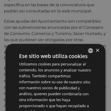
especifica en las bases de la convocatoria que
podrán ser consultadas en la web municipal.
Estas ayudas del Ayuntamiento son compatibles
con las subvenciones anunciadas por el Consejero
de Consumo, Comercio y Turismo, Javier Hurtado, y
las que pudieran ser otorgadas por otras
administraciones públicas o privadas que coincidan
×
en su objeto o en las que se contemple la misma
Ese sitio web utiliza cookies
finalidad.
Utilizamos cookies para personalizar el
BASQUE
Este nuevo programa de ayudas para el sector
contenido, los anuncios y analizar nuestro
SPANISH
hostelero puesto en marcha por el Ayuntamiento
tráfico. También compartimos
se inscribe en el marco del paquete de medidas
información sobre su uso de nuestro sitio
socioeconómicas que viene impulsando desde que
con nuestros socios de publicidad y
estallara la crisis de la pandemia del coronavirus. En
análisis, quienes pueden combinarla con
este caso concreto, la rápida reacción del
otra información que les haya
proporcionado o que hayan recopilado a
Ayuntamiento está motivada por las recientes