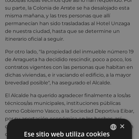
todos/as los/as vecinos que así lo han requerido. Por
su parte, la Colonia de Arrate se ha desalojado esta
misma mañana, y las tres personas que allí
permanecían han sido trasladadas al Hotel Unzaga
de nuestra ciudad, hasta que se determine un
itinerario oficial a seguir.
Por otro lado, "la propiedad del inmueble número 19
de Arragueta ha decidido rescindir, poco a poco, los
contratos vigentes con las personas que habitan en
dichas viviendas, e ir vaciando el edificio, a la mayor
brevedad posible", ha asegurado el Alcalde.
El Alcalde ha querido agradecer finalmente a los/as
técnicos/as municipales, instituciones públicas
como Gobierno Vasco, a la Sociedad Deportiva Eibar,
por su aportación económica en los hechos, así
×
como a los hoteles y ciudadanía en general que han
Ese sitio web utiliza cookies
colaborado para buscar soluciones en el asunto, en