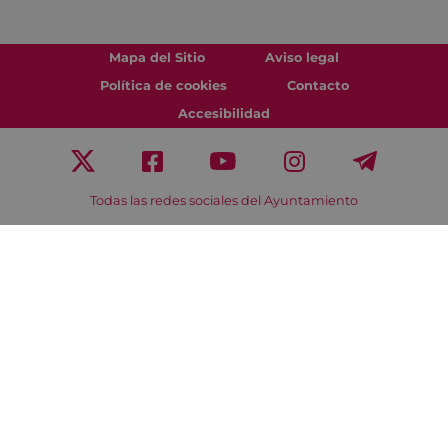
Mapa del Sitio
Aviso legal
Política de cookies
Contacto
Accesibilidad
Todas las redes sociales del Ayuntamiento
Eibarko Udala - Untzaga plaza, 1 | 20600 Eibar
Tfnoa.: 943 70 84 00 / 010 | Faxa: 943 70 84 16 |
pegora@eibar.eus
IFZ: P2003100A | DIR3 L01200300