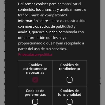
todo momento.
Utilizamos cookies para personalizar el
BASQUE
contenido, los anuncios y analizar nuestro
SPANISH
Ante los robos ocurridos recientemente en las
tráfico. También compartimos
citadas viviendas de Arragueta, esta pasada noche
información sobre su uso de nuestro sitio
se ha reforzado la vigilancia, y la Brigada Municipal
con nuestros socios de publicidad y
trabaja ya para colocar cierres herméticos en las
análisis, quienes pueden combinarla con
puertas de acceso para evitar posibles vías de
otra información que les haya
entrada a cualquier persona.
proporcionado o que hayan recopilado a
partir del uso de sus servicios.
Antecedentes
Pribatutasun-politika
El Ayuntamiento de Eibar había iniciado hace unas
Cookies
Cookies de
semanas expediente de ruina de los números 11 y
estrictamente
rendimiento
necesarias
13, y desde hace un mes, el área de Urbanismo
venía haciendo seguimiento del estado del número
15, como consecuencia de la presencia de grietas en
sus paredes. El Alcalde, Miguel de los Toyos, ha
Cookies de
Cookies de
preferencias
funcionalidad
coordinado in situ el operativo, en el que han
participado técnicos municipales, Policía Municipal,