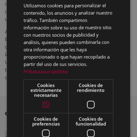
curso escolar. Se excluyen la formación
Utilizamos cookies para personalizar el
BASQUE
complementaria (idiomas, informática a nivel de
contenido, los anuncios y analizar nuestro
SPANISH
usuarios, carnet de conducir, etc.).
tráfico. También compartimos
información sobre su uso de nuestro sitio
A través de ambos programas, el Ayuntamiento de
con nuestros socios de publicidad y
Eibar quiere contribuir a hacer más asumible el
análisis, quienes pueden combinarla con
desembolso que realizan las familias eibarresas en
otra información que les haya
las fechas más próximas al inicio del curso escolar.
proporcionado o que hayan recopilado a
Unas ayudas que se han vuelto aún más necesarias
partir del uso de sus servicios.
tras la situación económica de los últimos años
Pribatutasun-politika
derivada de la crisis.
Cookies
Cookies de
estrictamente
rendimiento
necesarias
OTRAS NOTICIAS
Cookies de
Cookies de
preferencias
funcionalidad