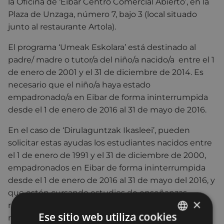
la Oficina de ‘Eibar Centro Comercial Abierto’, en la
Plaza de Unzaga, número 7, bajo 3 (local situado
junto al restaurante Artola).
El programa ‘Umeak Eskolara’ está destinado al
padre/ madre o tutor/a del niño/a nacido/a entre el 1
de enero de 2001 y el 31 de diciembre de 2014. Es
necesario que el niño/a haya estado
empadronado/a en Eibar de forma ininterrumpida
desde el 1 de enero de 2016 al 31 de mayo de 2016.
En el caso de ‘Dirulaguntzak Ikasleei’, pueden
solicitar estas ayudas los estudiantes nacidos entre
el 1 de enero de 1991 y el 31 de diciembre de 2000,
empadronados en Eibar de forma ininterrumpida
desde el 1 de enero de 2016 al 31 de mayo del 2016, y
que estén cursando estudios de enseñanzas
×
regladas u ocupacionales, incluyéndose también
Ese sitio web utiliza cookies
masters y doctorados, con una duración similar al