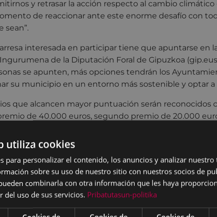
irnos y retrasar la acción respecto al cambio climático
momento de reaccionar ante este enorme desafío con tod
 sean”.
arresa interesada en participar tiene que apuntarse en l
 Ingurumena de la Diputación Foral de Gipuzkoa (gip.eus
onas se apunten, más opciones tendrán los Ayuntamie
ar su municipio en un entorno más sostenible y optar a 
ios que alcancen mayor puntuación serán reconocidos c
premio de 40.000 euros, segundo premio de 20.000 euros
euros), y cada uno de ellos decidirá en qué proyectos d
invertir esa cantidad.
b utiliza cookies
s para personalizar el contenido, los anuncios y analizar nuestro
 personas que participen tendrá la oportunidad de conoce
mación sobre su uso de nuestro sitio con nuestros socios de pub
bitos cotidianos en el cambio climático, conocerán alte
s pueden combinarla con otra información que les haya proporci
emás, optarán, mediante sorteo, a unos premios vinculad
r del uso de sus servicios.
Pribatutasun-politika
curso, como, por ejemplo, una auditoría energética de s
cción de un vehículos eléctrico, bonos para el consumo 
Cookies de
Cookies de
Cookies de