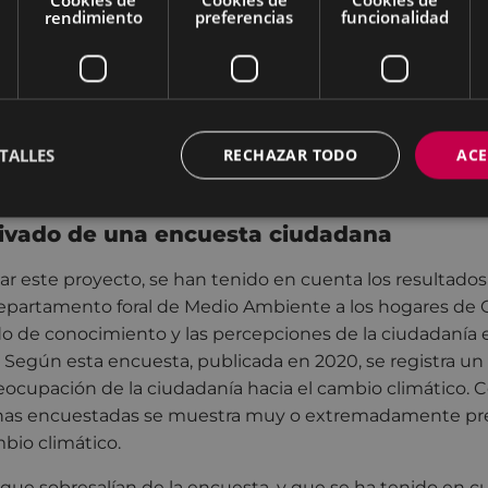
os, participación en grupos de consumo local, material te
rendimiento
preferencias
funcionalidad
ción de residuos en el hogar y material para la observaci
e Eibar, al sumarse a esta iniciativa de la Diputación, vu
a todo tipo de acciones relacionadas con el medio ambi
TALLES
RECHAZAR TODO
ACE
se en los últimos meses con su participación en progr
lidad, Asteklima o el Climathon.
ivado de una encuesta ciudadana
ñar este proyecto, se han tenido en cuenta los resultado
 Departamento foral de Medio Ambiente a los hogares de 
do de conocimiento y las percepciones de la ciudadanía e
 Según esta encuesta, publicada en 2020, se registra u
eocupación de la ciudadanía hacia el cambio climático. 
onas encuestadas se muestra muy o extremadamente pr
bio climático.
 que sobresalían de la encuesta, y que se ha tenido en cu