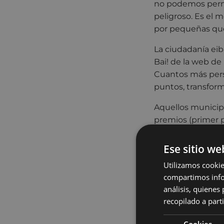
no podemos permit
peligroso. Es el 
por pequeñas que
La ciudadanía eib
Bai! de la web de
Cuantos más pers
puntos, transform
Aquellos municip
premios (primer 
premio de 10.000 
cambio climático 
Ese sitio we
Utilizamos cookie
Por su parte, las
compartimos infor
que tienen sus há
análisis, quiene
sostenibles y, ad
recopilado a parti
temáticos del con
bicicletas, condu
Cookies