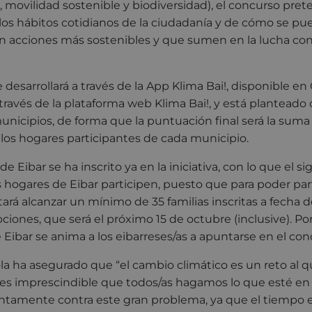
, movilidad sostenible y biodiversidad), el concurso pre
 los hábitos cotidianos de la ciudadanía y de cómo se pu
en acciones más sostenibles y que sumen en la lucha con
e desarrollará a través de la App Klima Bai!, disponible en
 través de la plataforma web Klima Bai!, y está plantead
nicipios, de forma que la puntuación final será la suma 
los hogares participantes de cada municipio.
 Eibar se ha inscrito ya en la iniciativa, con lo que el si
 hogares de Eibar participen, puesto que para poder pa
ará alcanzar un mínimo de 35 familias inscritas a fecha de
ciones, que será el próximo 15 de octubre (inclusive). Por
ibar se anima a los eibarreses/as a apuntarse en el con
aola ha asegurado que “el cambio climático es un reto al 
lo es imprescindible que todos/as hagamos lo que esté e
ntamente contra este gran problema, ya que el tiempo e