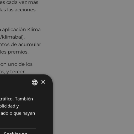
 es cada vez más
as las acciones
a aplicación Klima
/klimabai).
ntos de acumular
los premios.
on uno de los
, y tercer
e adaptación al
×
 tráfico. También
BASQUE
r la incidencia
licidad y
rnativas más
SPANISH
onado o que hayan
os a los ámbitos
u vivienda,
de productos
Cookies no