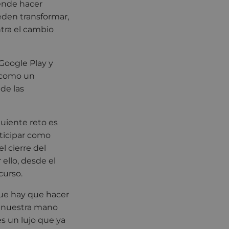
tende hacer
eden transformar,
tra el cambio
 Google Play y
o como un
de las
guiente reto es
rticipar como
l cierre del
 ello, desde el
curso.
que hay que hacer
n nuestra mano
s un lujo que ya