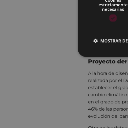
locales y ecológic
estrictamente
necesarias
kit para la preven
naturaleza.
El Ayuntamiento d
sensibilidad haci
MOSTRAR DE
podido comprobar
Semana de la Movi
Proyecto der
A la hora de dise
realizada por el
establecer el gra
cambio climático.
en el grado de pr
46% de las pers
evolución del cam
Otro de los datos