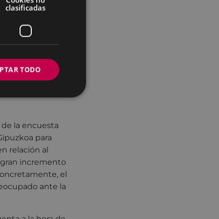
xtil sostenible,
clasificadas
ón de la
elve a mostrar su
ente, como ha
PTAR TODO
amas como la
s de la encuesta
Gipuzkoa para
n relación al
n gran incremento
Concretamente, el
eocupado ante la
enta a la hora de