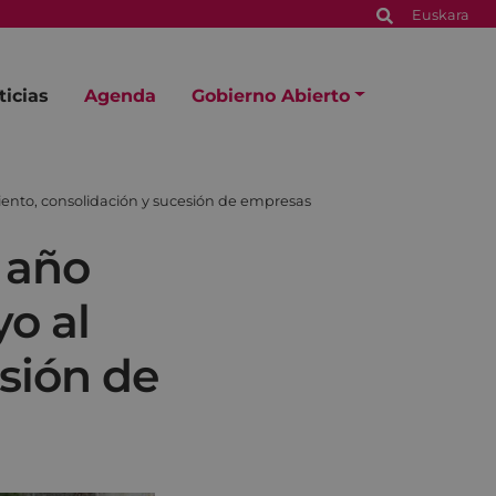
Euskara
ticias
Agenda
Gobierno Abierto
ento, consolidación y sucesión de empresas
 año
o al
sión de