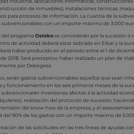
dad industrial, aplicaciones informáticas, construcciones 
onstrucción de inmuebles), instalaciones técnicas, maquina
pos para procesos de información. La cuantía de la subve
s subvencionables con un importe máximo de 3.000 eur
s del programa
Osteko
se concederán por la sucesión o 
entro de actividad deberá estar radicado en Eibar y la suc
berá haber producido en el periodo entre el 1 de diciemb
e 2018. Será preceptivo haber realizado un plan de Viab
vamente por Debegesa
eko, serán gastos subvencionables aquellos que sean inhe
y funcionamiento en los seis primeros meses de la suce
 subvencionarán inversiones afectas a la actividad econ
quileres), realización del protocolo de sucesión, haciend
ansmisión del know how de la empresa, y el asesoramient
rá del 90% de los gastos con un importe máximo de 5.00
ntación de las solicitudes en las tres líneas de ayudas c