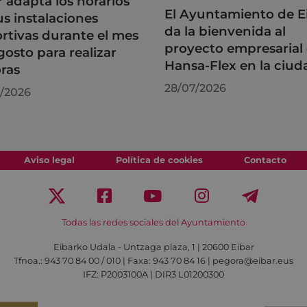
r adapta los horarios
El Ayuntamiento de E
us instalaciones
da la bienvenida al
rtivas durante el mes
proyecto empresarial
gosto para realizar
Hansa-Flex en la ciud
ras
28/07/2026
/2026
Aviso legal
Política de cookies
Contacto
Todas las redes sociales del Ayuntamiento
Eibarko Udala - Untzaga plaza, 1 | 20600 Eibar
Tfnoa.: 943 70 84 00 / 010 | Faxa: 943 70 84 16 | pegora@eibar.eus
IFZ: P2003100A | DIR3 L01200300