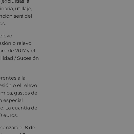
(excluidas la
ria, utillaje,
nción será del
os.
relevo
esión o relevo
re de 2017 y el
ilidad / Sucesión
rentes a la
sión o el relevo
ómica, gastos de
o especial
o. La cuantía de
0 euros.
omenzará el 8 de