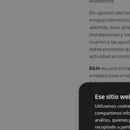
existentes.
En opinión del co
emprendimiento e
además, este año
instalaciones y ta
cuanto a las ayu
estos procesos qu
actividad económ
Ekin
es una inici
empleo para empres
subvencionar tien
parcial durante d
Ese sitio we
caso de intraemp
contemplar, al me
Utilizamos cookie
compartimos infor
Entre los requisi
análisis, quiene
Viabilidad y que e
recopilado a parti