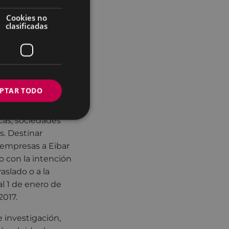
Cookies no
tos
clasificadas
ramiento y el
rsonas físicas y
o (alquileres).
con un importe
rsonas físicas y
PTAR TODO
icas, sociedades
s. Destinar
 empresas a Eibar
o con la intención
aslado o a la
l 1 de enero de
2017.
 investigación,