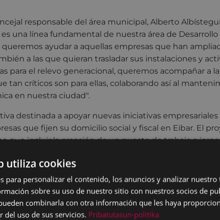
ncejal responsable del área municipal, Alberto Albístegui
s una línea fundamental de nuestra área de Desarroll
 queremos ayudar a aquellas empresas que han amplia
mbién a las que quieran trasladar sus instalaciones y act
das para el relevo generacional, queremos acompañar a l
e tan críticos son para ellas, colaborando así al manten
ica en nuestra ciudad".
ativa destinada a apoyar nuevas iniciativas empresariale
as que fijen su domicilio social y fiscal en Eibar. El pr
e que incluir la creación de un puesto de trabajo a jor
oce meses, pudiendo ser el de los propios promotores de
b utiliza cookies
rendizaje de una empresa ya existente, el nuevo proyec
nos, la creación de un puesto de trabajo directo.
s para personalizar el contenido, los anuncios y analizar nuestro
mación sobre su uso de nuestro sitio con nuestros socios de pub
tos para acceder a esta ayuda está el de haber realizado 
s pueden combinarla con otra información que les haya proporci
l alta inicial en el IAE se produzca entre el 1 de diciembre
r del uso de sus servicios.
Pribatutasun-politika