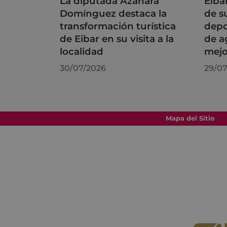
La diputada Azahara
Eiba
Domínguez destaca la
de s
transformación turística
depo
de Eibar en su visita a la
de a
localidad
mejo
30/07/2026
29/07
Mapa del Sitio