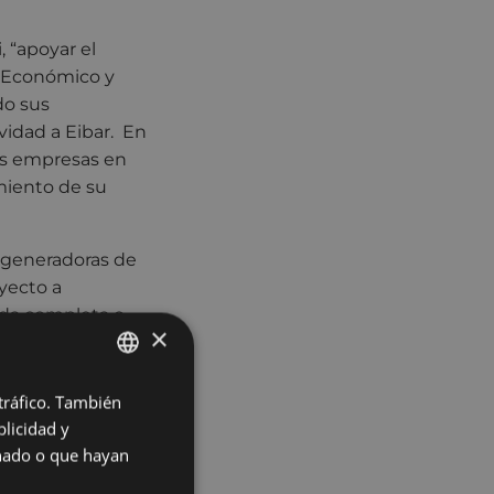
, “apoyar el
o Económico y
do sus
ividad a Eibar. En
as empresas en
imiento de su
s generadoras de
oyecto a
nada completa o
×
l proyecto. En el
to deberá
 tráfico. También
BASQUE
licidad y
SPANISH
un Plan de
onado o que hayan
 de 2017 y el 30