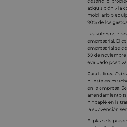
desarrollo, propie
adquisición y la c
mobiliario o equi
90% de los gasto
Las subvencione
empresarial. El c
empresarial se de
30 de noviembre d
evaluado positi
Para la línea Ost
puesta en marcha 
en la empresa. Se
arrendamiento (al
hincapié en la tr
la subvención se
El plazo de prese