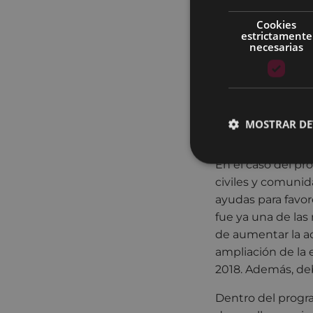
de noviembre de 
Cookies
Asimismo, si se tr
estrictamente
necesarias
subvencionables l
diseño de páginas
comunidades de b
La cuantía de la
máximo de 2.000 e
MOSTRAR DE
comunidades de 
En el caso del p
civiles y comunid
ayudas para favor
fue ya una de las
de aumentar la ac
ampliación de la 
2018. Además, deb
Dentro del progra