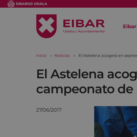
Eibar
Inicio
Noticias
El Astelena acogerá en septi
El Astelena acog
campeonato de r
27/06/2017