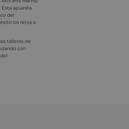
, Arts and Maths)
. Esta apuesta
ico del
xito los retos a
os talleres de
nizando con
 del