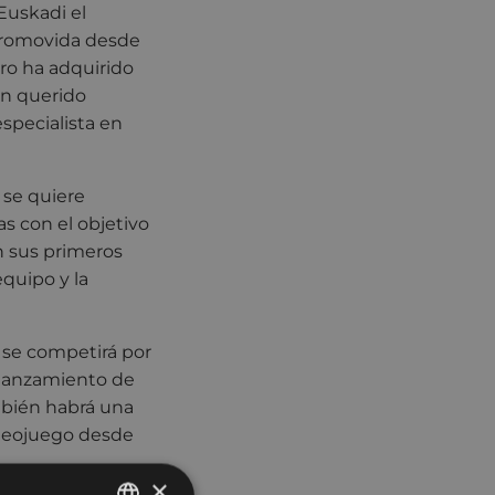
Euskadi el
 promovida desde
ro ha adquirido
an querido
specialista en
) se quiere
s con el objetivo
n sus primeros
quipo y la
 se competirá por
 lanzamiento de
mbién habrá una
videojuego desde
×