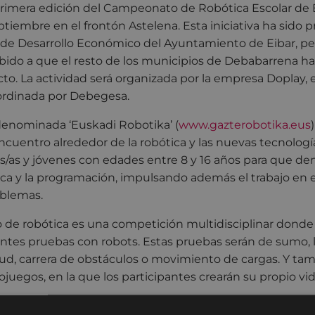
primera edición del Campeonato de Robótica Escolar de 
tiembre en el frontón Astelena. Esta iniciativa ha sido
de Desarrollo Económico del Ayuntamiento de Eibar, pe
bido a que el resto de los municipios de Debabarrena h
to. La actividad será organizada por la empresa Doplay, e
ordinada por Debegesa.
denominada ‘Euskadi Robotika’ (
www.gazterobotika.eus
ncuentro alrededor de la robótica y las nuevas tecnología
s/as y jóvenes con edades entre 8 y 16 años para que de
ica y la programación, impulsando además el trabajo en e
oblemas.
de robótica es una competición multidisciplinar donde
entes pruebas con robots. Estas pruebas serán de sumo,
tud, carrera de obstáculos o movimiento de cargas. Y ta
ojuegos, en la que los participantes crearán su propio 