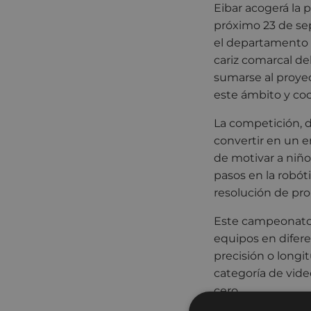
Eibar acogerá la 
próximo 23 de sep
el departamento 
cariz comarcal de
sumarse al proyec
este ámbito y co
La competición, 
convertir en un e
de motivar a niño
pasos en la robót
resolución de pr
Este campeonato 
equipos en difer
precisión o longi
categoría de vide
cero.