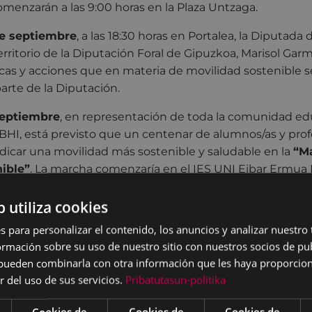
omenzarán a las 9:00 horas en la Plaza Untzaga.
de septiembre
, a las 18:30 horas en Portalea, la Diputada
rritorio de la Diputación Foral de Gipuzkoa, Marisol Ga
íticas y acciones que en materia de movilidad sostenible 
rte de la Diputación.
septiembre
, en representación de toda la comunidad edu
HI, está previsto que un centenar de alumnos/as y prof
vindicar una movilidad más sostenible y saludable en la
“Ma
ible”
. La marcha comenzaría en el IES UNI Eibar Ermua B
es de Eibar hasta finalizar en la Plaza de Unzaga.
b utiliza cookies
septiembre
, la Plaza de Unzaga acogerá, de 16:00 a 20:00
s para personalizar el contenido, los anuncios y analizar nuestro
ico infantil. De esta forma, se pondrá en marcha un circui
mación sobre su uso de nuestro sitio con nuestros socios de pub
s niños y niñas que lo deseen tendrán la oportunidad de 
s pueden combinarla con otra información que les haya proporci
 la bicicleta además de aprender nociones básicas para 
r del uso de sus servicios.
Pribatutasun-politika
un entorno urbano. Y, asimismo, podrán acudir al “Taller E
on bicicleta.
Cookies de
Cookies de
Cookies de