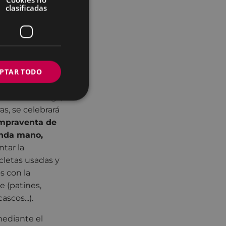
clasificadas
erá el
22 de
in mi coche!”. El
 al menos,
azamientos dentro
o el UDALBUS
PTAR TODO
Plaza de Unzaga,
as, se celebrará
mpraventa de
unda mano,
ntar la
icletas usadas y
s con la
e (patines,
ascos...).
ediante el