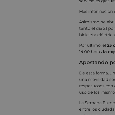
servicio es gratu
Más información 
Asimismo, se abr
tanto el día 21 p
bicicleta eléctric
Por último, el
23 
14:00 horas
la ex
Apostando po
De esta forma, un
una movilidad sos
respetuosos con 
uso de los mismos
La Semana Europe
entre los ciudad