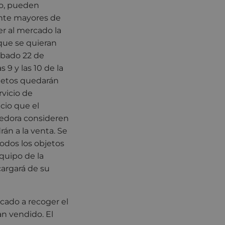
o, pueden
nte mayores de
er al mercado la
 que se quieran
ábado 22 de
 9 y las 10 de la
jetos quedarán
rvicio de
cio que el
edora consideren
án a la venta. Se
odos los objetos
quipo de la
cargará de su
rcado a recoger el
an vendido. El