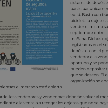
sistema de depósit
participar únicame
edad. Basta con tra
bicicleta u objetos
vender el mismo s
septiembre entre las
mañana. Dichos ob
registrados en el se
depósito, con el pre
vendedor o la vend
oportuno y se pondr
pueden depositar t
que se deseen. El e
organización se en
ientras el mercado esté abierto.
 tarde, los vendedores y vendedoras deberán volver al me
diente a la venta o a recoger los objetos que no se hay