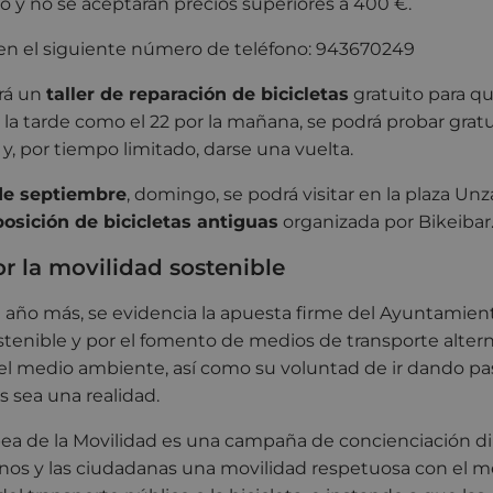
ito y no se aceptarán precios superiores a 400 €.
en el siguiente número de teléfono: 943670249
irá un
taller de reparación de bicicletas
gratuito para qu
or la tarde como el 22 por la mañana, se podrá probar gr
a y, por tiempo limitado, darse una vuelta.
de septiembre
, domingo, se podrá visitar en la plaza Un
posición de bicicletas antiguas
organizada por Bikeibar
r la movilidad sostenible
 año más, se evidencia la apuesta firme del Ayuntamien
tenible y por el fomento de medios de transporte alter
el medio ambiente, así como su voluntad de ir dando pa
 sea una realidad.
a de la Movilidad es una campaña de concienciación di
anos y las ciudadanas una movilidad respetuosa con el 