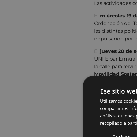
Las actividades c
El
miércoles 19 
Ordenación del Te
las distintas pol
impulsando por pa
El
jueves
20 de 
UNI Eibar Ermua B
la calle para rei
Movilidad Sosten
recorrerá las call
Ese sitio we
El viernes,
21 de 
Utilizamos cookie
dirigidas al públ
compartimos infor
vial en el que lo
análisis, quiene
habilidades sobre
recopilado a parti
con seguridad en 
de manualidades c
Cookies