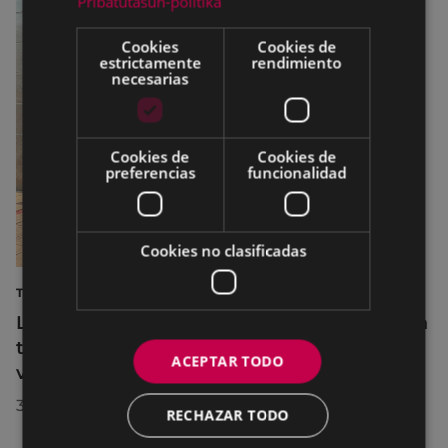
Pribatutasun-politika
Cookies
Cookies de
estrictamente
rendimiento
necesarias
Cookies de
Cookies de
preferencias
funcionalidad
Cookies no clasificadas
TURISMO
La diputada Azahara Domínguez destaca la
transformación turística de Eibar en su
ACEPTAR TODO
visita a la localidad
30/07/2026
RECHAZAR TODO