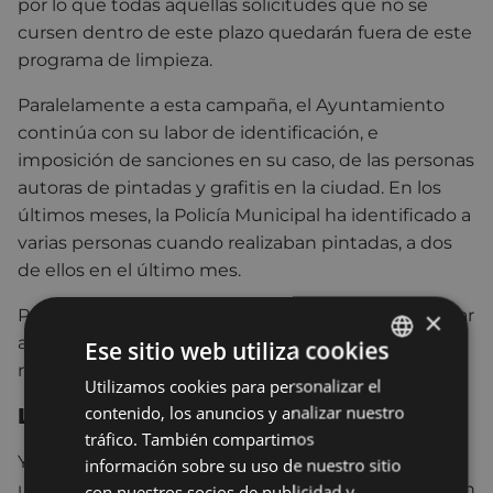
por lo que todas aquellas solicitudes que no se
cursen dentro de este plazo quedarán fuera de este
programa de limpieza.
Paralelamente a esta campaña, el Ayuntamiento
continúa con su labor de identificación, e
imposición de sanciones en su caso, de las personas
autoras de pintadas y grafitis en la ciudad. En los
últimos meses, la Policía Municipal ha identificado a
varias personas cuando realizaban pintadas, a dos
de ellos en el último mes.
Para la realización de estos trabajos, se va a contratar
×
a seis personas que trabajarán durante cuatro
Ese sitio web utiliza cookies
meses.
Utilizamos cookies para personalizar el
BASQUE
contenido, los anuncios y analizar nuestro
Llamamiento al civismo
SPANISH
tráfico. También compartimos
Y en ese sentido, desde el Ayuntamiento, se hace
información sobre su uso de nuestro sitio
un llamamiento al civismo para evitar la proliferación
con nuestros socios de publicidad y