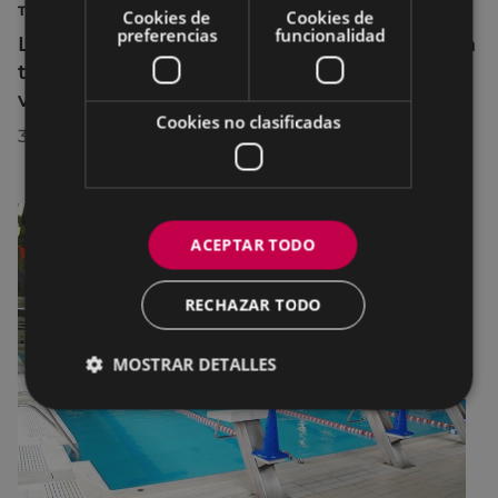
TURISMO
Cookies de
Cookies de
preferencias
funcionalidad
La diputada Azahara Domínguez destaca la
transformación turística de Eibar en su
visita a la localidad
Cookies no clasificadas
30/07/2026
ACEPTAR TODO
RECHAZAR TODO
MOSTRAR DETALLES